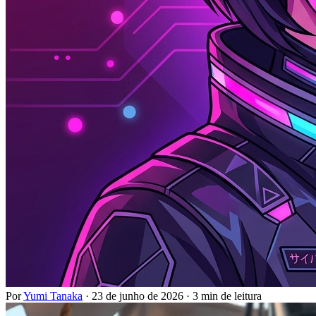
Por
Yumi Tanaka
·
23 de junho de 2026
·
3 min de leitura