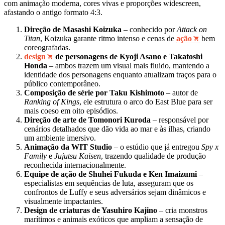
com animação moderna, cores vivas e proporções widescreen,
afastando o antigo formato 4:3.
Direção de Masashi Koizuka
– conhecido por
Attack on
Titan
, Koizuka garante ritmo intenso e cenas de
ação
bem
coreografadas.
design
de personagens de Kyoji Asano e Takatoshi
Honda
– ambos trazem um visual mais fluido, mantendo a
identidade dos personagens enquanto atualizam traços para o
público contemporâneo.
Composição de série por Taku Kishimoto
– autor de
Ranking of Kings
, ele estrutura o arco do East Blue para ser
mais coeso em oito episódios.
Direção de arte de Tomonori Kuroda
– responsável por
cenários detalhados que dão vida ao mar e às ilhas, criando
um ambiente imersivo.
Animação da WIT Studio
– o estúdio que já entregou
Spy x
Family
e
Jujutsu Kaisen
, trazendo qualidade de produção
reconhecida internacionalmente.
Equipe de ação de Shuhei Fukuda e Ken Imaizumi
–
especialistas em sequências de luta, asseguram que os
confrontos de Luffy e seus adversários sejam dinâmicos e
visualmente impactantes.
Design de criaturas de Yasuhiro Kajino
– cria monstros
marítimos e animais exóticos que ampliam a sensação de