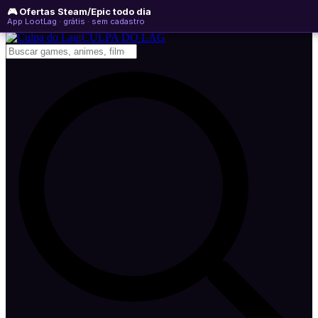
🎮 Ofertas Steam/Epic todo dia
sexta-feira, 07 de agosto de 2026
WhatsApp
Instagram
YouTube
App LootLag · grátis · sem cadastro
Newsletter
CULPA
DO
LAG