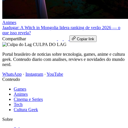
Animes
Jaadugar: A Witch in Mongolia lidera ranking de verão 2026 — o
que isso revela?
Compartilhar
WhatsApp
Copiar link
CULPA
DO
LAG
Portal brasileiro de noticias sobre tecnologia, games, anime e cultura
geek. Conteudo diario com analises, reviews e novidades do mundo
nerd.
WhatsApp
·
Instagram
·
YouTube
Conteudo
Games
Animes
Cinema e Series
Tech
Cultura Geek
Sobre