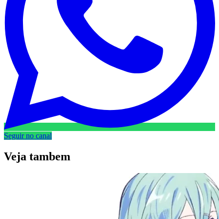
Seguir no canal
Veja
tambem