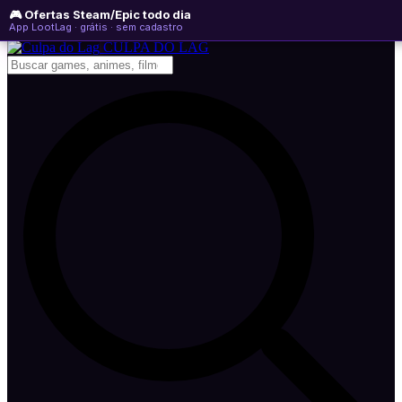
🎮 Ofertas Steam/Epic todo dia
quinta-feira, 06 de agosto de 2026
WhatsApp
Instagram
YouTube
App LootLag · grátis · sem cadastro
Newsletter
CULPA
DO
LAG