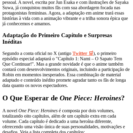
pessoal. A novel, escrita por Jun Esaka e com ilustrações de Sayaka
Suwa, já conquistou muitos fãs com sua abordagem focada nas
protagonistas femininas. Agora, a adaptação em anime trará essas
histórias à vida com a animação vibrante e a trilha sonora épica que
já conhecemos e amamos.
Adaptação do Primeiro Capítulo e Surpresas
Inéditas
Segundo a conta oficial no X (antigo
Twitter 🛒
), o primeiro
episódio especial adaptará o "Capítulo 1: Nami – O Sapato Tem
Que Continuar!". Mas a grande novidade é que o anime também
contará com desenvolvimentos originais, incluindo a participação de
Robin em momentos inesperados. Essa combinação de material
adaptado e conteúdo inédito promete agradar tanto os fãs de longa
data quanto os novos espectadores.
O Que Esperar de
One Piece: Heroines
?
A novel
One Piece: Heroines
é composta por dois volumes,
totalizando oito capítulos, além de um capítulo extra em cada
volume. Cada capítulo é dedicado a uma heroína diferente,
oferecendo uma visão única de suas personalidades, motivações e
desafios. Veja a lista completa dos capítulos: