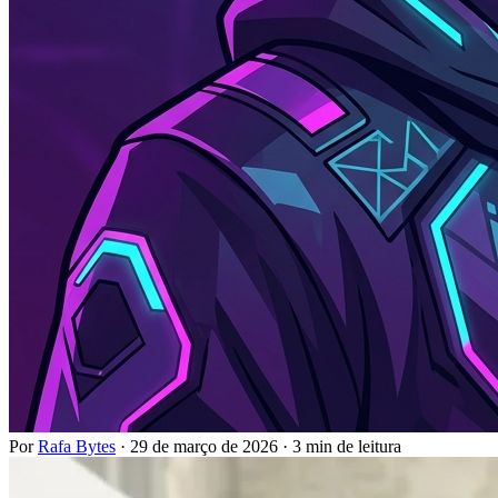
Por
Rafa Bytes
·
29 de março de 2026
·
3 min de leitura