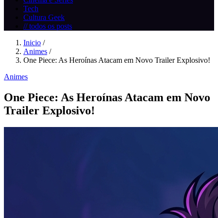
Tech
Cultura Geek
// todos os posts
Inicio
/
Animes
/
One Piece: As Heroínas Atacam em Novo Trailer Explosivo!
Animes
One Piece: As Heroínas Atacam em Novo
Trailer Explosivo!