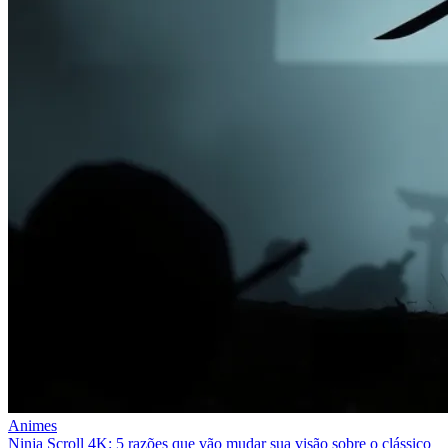
Animes
Ninja Scroll 4K: 5 razões que vão mudar sua visão sobre o clássico