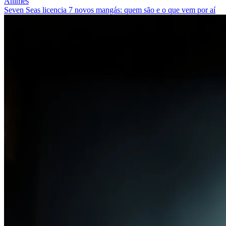
Animes
Seven Seas licencia 7 novos mangás: quem são e o que vem por aí