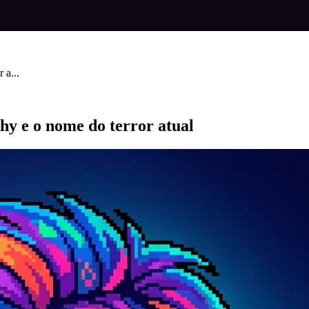
 a...
 e o nome do terror atual