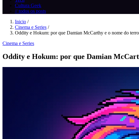
Cultura Geek
// todos os posts
Inicio
/
Cinema e Series
/
Oddity e Hokum: por que Damian McCarthy e o nome do terror
Cinema e Series
Oddity e Hokum: por que Damian McCarthy