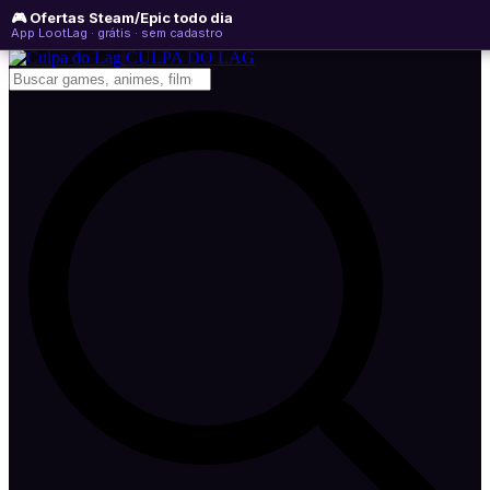
🎮 Ofertas Steam/Epic todo dia
quarta-feira, 05 de agosto de 2026
WhatsApp
Instagram
YouTube
App LootLag · grátis · sem cadastro
Newsletter
CULPA
DO
LAG