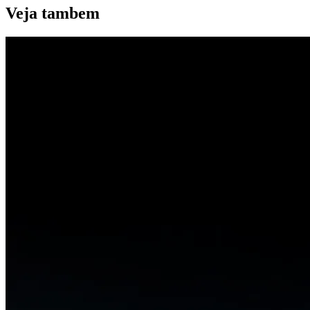
Veja
tambem