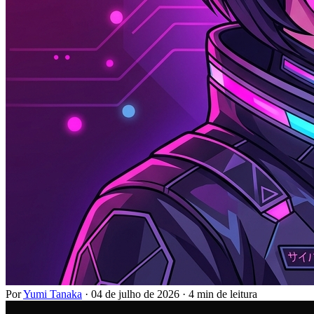
Por
Yumi Tanaka
·
04 de julho de 2026
·
4 min de leitura