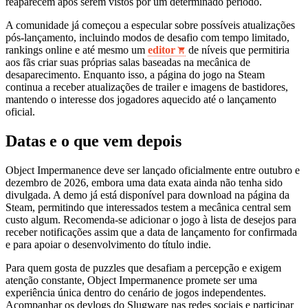
reaparecem após serem vistos por um determinado período.
A comunidade já começou a especular sobre possíveis atualizações
pós-lançamento, incluindo modos de desafio com tempo limitado,
rankings online e até mesmo um
editor
de níveis que permitiria
aos fãs criar suas próprias salas baseadas na mecânica de
desaparecimento. Enquanto isso, a página do jogo na Steam
continua a receber atualizações de trailer e imagens de bastidores,
mantendo o interesse dos jogadores aquecido até o lançamento
oficial.
Datas e o que vem depois
Object Impermanence deve ser lançado oficialmente entre outubro e
dezembro de 2026, embora uma data exata ainda não tenha sido
divulgada. A demo já está disponível para download na página da
Steam, permitindo que interessados testem a mecânica central sem
custo algum. Recomenda-se adicionar o jogo à lista de desejos para
receber notificações assim que a data de lançamento for confirmada
e para apoiar o desenvolvimento do título indie.
Para quem gosta de puzzles que desafiam a percepção e exigem
atenção constante, Object Impermanence promete ser uma
experiência única dentro do cenário de jogos independentes.
Acompanhar os devlogs do Slugware nas redes sociais e participar