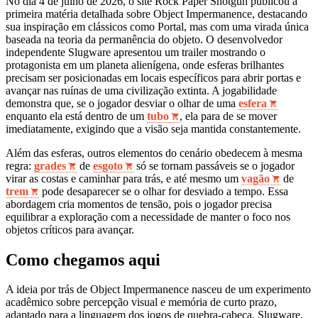
No dia 4 de julho de 2026, o site Rock Paper Shotgun publicou a
primeira matéria detalhada sobre Object Impermanence, destacando
sua inspiração em clássicos como Portal, mas com uma virada única
baseada na teoria da permanência do objeto. O desenvolvedor
independente Slugware apresentou um trailer mostrando o
protagonista em um planeta alienígena, onde esferas brilhantes
precisam ser posicionadas em locais específicos para abrir portas e
avançar nas ruínas de uma civilização extinta. A jogabilidade
demonstra que, se o jogador desviar o olhar de uma
esfera
enquanto ela está dentro de um
tubo
, ela para de se mover
imediatamente, exigindo que a visão seja mantida constantemente.
Além das esferas, outros elementos do cenário obedecem à mesma
regra:
grades
de
esgoto
só se tornam passáveis se o jogador
virar as costas e caminhar para trás, e até mesmo um
vagão
de
trem
pode desaparecer se o olhar for desviado a tempo. Essa
abordagem cria momentos de tensão, pois o jogador precisa
equilibrar a exploração com a necessidade de manter o foco nos
objetos críticos para avançar.
Como chegamos aqui
A ideia por trás de Object Impermanence nasceu de um experimento
acadêmico sobre percepção visual e memória de curto prazo,
adaptado para a linguagem dos jogos de quebra-cabeça. Slugware,