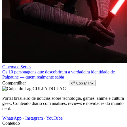
Cinema e Series
Os 10 personagens que descobriram a verdadeira identidade de
Palpatine — quem realmente sabia
Compartilhar
WhatsApp
Copiar link
CULPA
DO
LAG
Portal brasileiro de noticias sobre tecnologia, games, anime e cultura
geek. Conteudo diario com analises, reviews e novidades do mundo
nerd.
WhatsApp
·
Instagram
·
YouTube
Conteudo