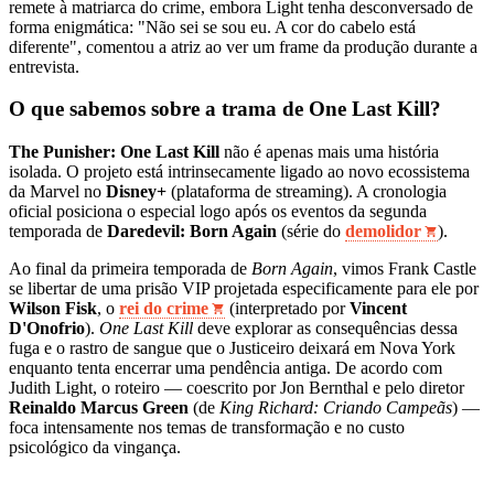
remete à matriarca do crime, embora Light tenha desconversado de
forma enigmática: "Não sei se sou eu. A cor do cabelo está
diferente", comentou a atriz ao ver um frame da produção durante a
entrevista.
O que sabemos sobre a trama de One Last Kill?
The Punisher: One Last Kill
não é apenas mais uma história
isolada. O projeto está intrinsecamente ligado ao novo ecossistema
da Marvel no
Disney+
(plataforma de streaming). A cronologia
oficial posiciona o especial logo após os eventos da segunda
temporada de
Daredevil: Born Again
(série do
demolidor
).
Ao final da primeira temporada de
Born Again
, vimos Frank Castle
se libertar de uma prisão VIP projetada especificamente para ele por
Wilson Fisk
, o
rei do crime
(interpretado por
Vincent
D'Onofrio
).
One Last Kill
deve explorar as consequências dessa
fuga e o rastro de sangue que o Justiceiro deixará em Nova York
enquanto tenta encerrar uma pendência antiga. De acordo com
Judith Light, o roteiro — coescrito por Jon Bernthal e pelo diretor
Reinaldo Marcus Green
(de
King Richard: Criando Campeãs
) —
foca intensamente nos temas de transformação e no custo
psicológico da vingança.