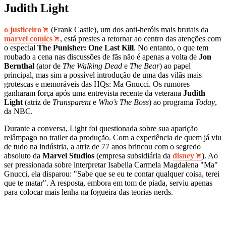
Judith Light
o justiceiro
(Frank Castle), um dos anti-heróis mais brutais da
marvel comics
, está prestes a retornar ao centro das atenções com
o especial
The Punisher: One Last Kill
. No entanto, o que tem
roubado a cena nas discussões de fãs não é apenas a volta de
Jon
Bernthal
(ator de
The Walking Dead
e
The Bear
) ao papel
principal, mas sim a possível introdução de uma das vilãs mais
grotescas e memoráveis das HQs: Ma Gnucci. Os rumores
ganharam força após uma entrevista recente da veterana
Judith
Light
(atriz de
Transparent
e
Who’s The Boss
) ao programa
Today
,
da NBC.
Durante a conversa, Light foi questionada sobre sua aparição
relâmpago no trailer da produção. Com a experiência de quem já viu
de tudo na indústria, a atriz de 77 anos brincou com o segredo
absoluto da
Marvel Studios
(empresa subsidiária da
disney
). Ao
ser pressionada sobre interpretar Isabella Carmela Magdalena "Ma"
Gnucci, ela disparou: "Sabe que se eu te contar qualquer coisa, terei
que te matar". A resposta, embora em tom de piada, serviu apenas
para colocar mais lenha na fogueira das teorias nerds.