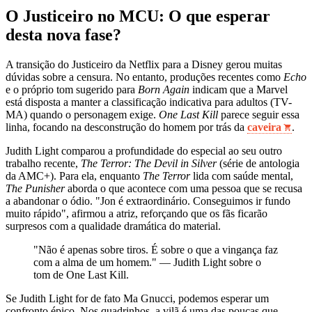
O Justiceiro no MCU: O que esperar
desta nova fase?
A transição do Justiceiro da Netflix para a Disney gerou muitas
dúvidas sobre a censura. No entanto, produções recentes como
Echo
e o próprio tom sugerido para
Born Again
indicam que a Marvel
está disposta a manter a classificação indicativa para adultos (TV-
MA) quando o personagem exige.
One Last Kill
parece seguir essa
linha, focando na desconstrução do homem por trás da
caveira
.
Judith Light comparou a profundidade do especial ao seu outro
trabalho recente,
The Terror: The Devil in Silver
(série de antologia
da AMC+). Para ela, enquanto
The Terror
lida com saúde mental,
The Punisher
aborda o que acontece com uma pessoa que se recusa
a abandonar o ódio. "Jon é extraordinário. Conseguimos ir fundo
muito rápido", afirmou a atriz, reforçando que os fãs ficarão
surpresos com a qualidade dramática do material.
"Não é apenas sobre tiros. É sobre o que a vingança faz
com a alma de um homem." — Judith Light sobre o
tom de One Last Kill.
Se Judith Light for de fato Ma Gnucci, podemos esperar um
confronto épico. Nos quadrinhos, a vilã é uma das poucas que