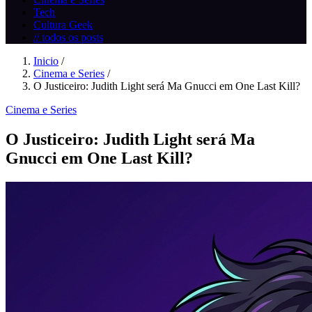
Tech
Cultura Geek
// todos os posts
Inicio
/
Cinema e Series
/
O Justiceiro: Judith Light será Ma Gnucci em One Last Kill?
Cinema e Series
O Justiceiro: Judith Light será Ma
Gnucci em One Last Kill?