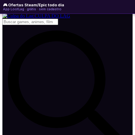
🎮 Ofertas Steam/Epic todo dia
domingo, 09 de agosto de 2026
WhatsApp
Instagram
YouTube
App LootLag · grátis · sem cadastro
Newsletter
CULPA
DO
LAG