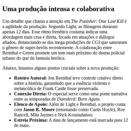
Uma produção intensa e colaborativa
Um detalhe que chama a atenção em
The Punisher: One Last Kill
é
a agilidade da produção. Segundo Light, as filmagens duraram
apenas 12 dias. Esse ritmo frenético costuma indicar uma
abordagem mais crua e direta, focada em atuações e diálogos
afiados, distanciando-se das mega-produções de CGI que saturaram
o gênero de super-heróis recentemente. A colaboração entre
Bernthal e Green promete um tom mais próximo do drama policial
urbano do que da fantasia heróica.
Abaixo, listamos alguns pontos cruciais sobre a nova produção:
Roteiro Autoral:
Jon Bernthal teve controle criativo direto
sobre a história, garantindo que a essência violenta e
melancólica de Frank Castle fosse preservada.
Conexão Direta:
O especial serve como uma ponte narrativa
entre as temporadas de
Daredevil: Born Again
.
Elenco de Apoio:
Além de Light e Bernthal, o projeto conta
com
Jason R. Moore
(retornando como Curtis Hoyle), Roe
Rancell, Mila Jaymes e Nick Koumalatsos.
Estreia Próxima:
A data de lançamento está marcada para 12
de maio.