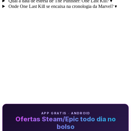
Qual a data de estreia de The Punisher: One Last Kill?
▾
Onde One Last Kill se encaixa na cronologia da Marvel?
▾
APP GRATIS · ANDROID
Ofertas Steam/Epic todo dia no
bolso