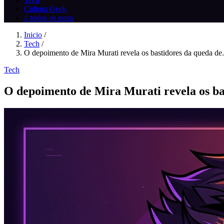
Cultura Geek
// todos os posts
Inicio
/
Tech
/
O depoimento de Mira Murati revela os bastidores da queda de.
Tech
O depoimento de Mira Murati revela os b