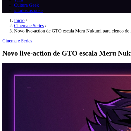
Cultura Geek
// todos os posts
Inicio
/
Cinema e Series
/
Novo live-action de GTO escala Meru Nukumi para elenco de 2
Cinema e Series
Novo live-action de GTO escala Meru Nuk