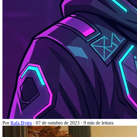
Por
Rafa Bytes
·
07 de outubro de 2023
·
9 min de leitura