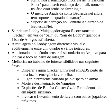
Removida a solicitação incorreta de "Pressionar
Enter" para inserir endereço de e-mail, nome de
usuário e/ou senha ao fazer login.
O menu de Ajuda da conta Bethesda.net agora
tem suporte adequado de narração.
Suporte de narração no Contrato Atualizado da
Bethesda.Net.
Sair de um Lobby Multijogador agora lê corretamente
"Fechar", em vez de "Sair" ou "Sair do Lobby" quando a
Lista de Amigos está aberta.
A rotulagem do Lobby agora diferencia visual e
auditivamente entre um jogador e vários jogadores.
Adicionado um método sensorial secundário no Arquivo para
indicar o foco na barra de rolagem.
Melhorias no trabalho de fotossensibilidade nas seguintes
áreas:
Disparar a arma Clacker Unrivaled em ADS perto de
uma luz de emergência vermelha.
Fulgor intermitente causado pelo disparo de armas.
Morte e desintegração de Vampiros.
Explosões de Bomba Cluster C4 de Remi detonando
em rápida sucessão.
Invocar o Levantamento de Layla com outros jogadores
próximos.