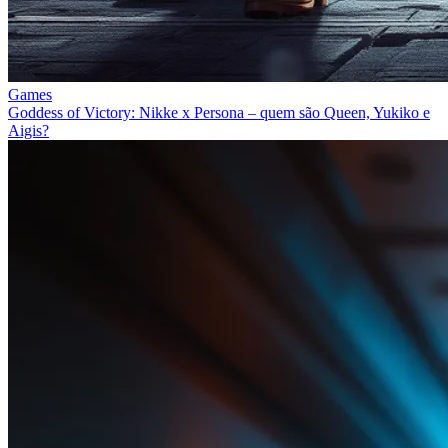
Games
Goddess of Victory: Nikke x Persona – quem são Queen, Yukiko e
Aigis?