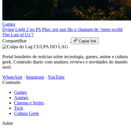
Games
Dying Light 2 no PS Plus: por que fãs o chamam de ‘open-world
The Last of Us’?
Compartilhar
WhatsApp
Copiar link
CULPA
DO
LAG
Portal brasileiro de noticias sobre tecnologia, games, anime e cultura
geek. Conteudo diario com analises, reviews e novidades do mundo
nerd.
WhatsApp
·
Instagram
·
YouTube
Conteudo
Games
Animes
Cinema e Series
Tech
Cultura Geek
Sobre