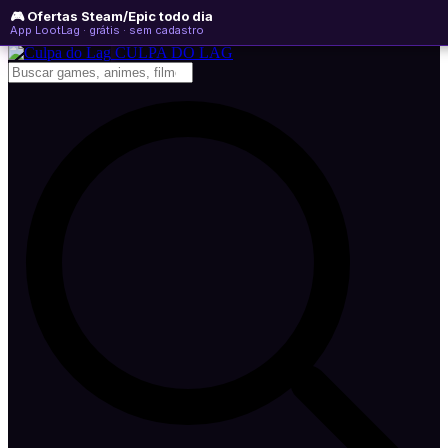
🎮 Ofertas Steam/Epic todo dia
sábado, 08 de agosto de 2026
WhatsApp
Instagram
YouTube
App LootLag · grátis · sem cadastro
Newsletter
CULPA
DO
LAG