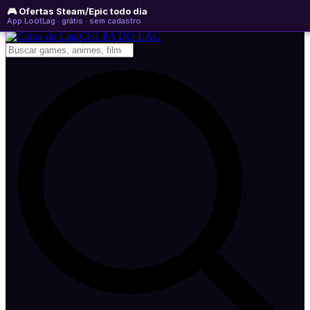
🎮 Ofertas Steam/Epic todo dia
segunda-feira, 10 de agosto de 2026
WhatsApp
Instagram
YouTube
App LootLag · grátis · sem cadastro
Newsletter
CULPA
DO
LAG