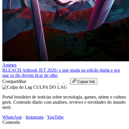
Animes
BLEACH Artbook JET 2026: o que muda na edição dupla e por
que os fãs devem ficar de olho
Compartilhar
WhatsApp
Copiar link
CULPA
DO
LAG
Portal brasileiro de noticias sobre tecnologia, games, anime e cultura
geek. Conteudo diario com analises, reviews e novidades do mundo
nerd.
WhatsApp
·
Instagram
·
YouTube
Conteudo