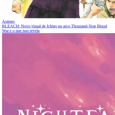
Animes
BLEACH: Novo visual de Ichigo no arco Thousand-Year Blood
War e o que isso revela