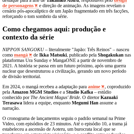
destaque para a arte de
Takahiko Abiru
, responsável pelo
design
de personagens
e direção de animação. As imagens revelam o
cenário pós-apocalíptico de um Japão fragmentado em três facções,
reforçando o tom sombrio da série.
Como chegamos aqui: produção e
contexto da série
NIPPON SANGOKU
– literalmente "Japão: Três Reinos" – nasceu
como
mangá
de
Ikka Matsuki
, publicado pela
Shogakukan
nas
plataformas Ura Sunday e MangaONE a partir de novembro de
2021. A história se passa em um futuro próximo, após uma guerra
nuclear que desestruturou a civilização, gerando um novo período
de divisão territorial.
Em 2024, o mangá recebeu a adaptação para
anime
, coproduzido
pela
Amazon MGM Studios
e a
Studio Kafka
– estúdio
conhecido por
The Ancient Magus' Bride
. O diretor
Kazuaki
Terasawa
lidera a equipe, enquanto
Megumi Han
assume a
narração.
O cronograma de lançamentos seguiu o padrão semanal na Prime
Video, com episódios de 23 minutos. Até o episódio 10, a trama já
estabeleceu a ascensão de Aoteru, um burocrata local que se