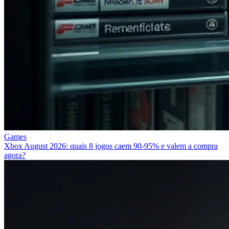
Games
Xbox August 2026: quais 8 jogos caem 90‑95% e valem a compra
agora?