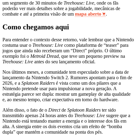
um segmento de 30 minutos de
Treehouse: Live
, onde os fãs
poderão ver mais detalhes sobre a jogabilidade, mecânicas de
combate e até a primeira visão de um
mapa aberto
.
Como chegamos aqui
Para entender o contexto desse retorno, vale lembrar que a Nintendo
costuma usar o
Treehouse: Live
como plataforma de “teaser” para
jogos que ainda não receberam um “Direct” próprio. O último
exemplo foi o
Metroid Dread
, que teve um pequeno preview na
Treehouse: Live
antes do seu lançamento oficial.
Nos últimos meses, a comunidade tem especulado sobre a data de
lançamento da Nintendo Switch 2. Rumores apontam para o fim de
2026, e a
Splatoon Raiders
é vista como um dos pilares que a
Nintendo pretende usar para impulsionar a nova geração. A
estratégia parece ser dupla: mostrar um gameplay de alta qualidade
e, ao mesmo tempo, criar expectativa em torno do hardware.
Além disso, o fato de o
Direct
de
Splatoon Raiders
ter sido
transmitido apenas 24 horas antes do
Treehouse: Live
sugere que a
Nintendo está tentando manter a energia e o interesse dos fãs em
alta. A sinergia entre os dois eventos cria um efeito de “bomba
dupla” que mantém a comunidade na ponta dos pés.