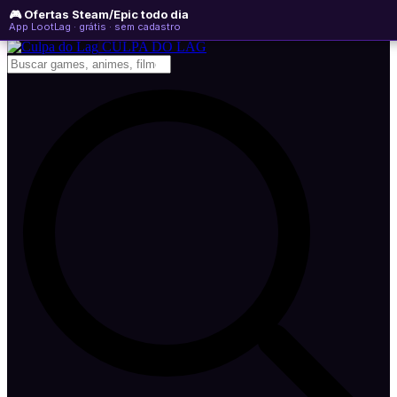
🎮 Ofertas Steam/Epic todo dia
domingo, 09 de agosto de 2026
WhatsApp
Instagram
YouTube
App LootLag · grátis · sem cadastro
Newsletter
CULPA
DO
LAG