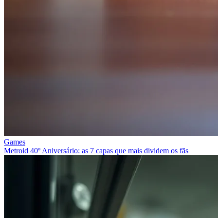
Games
Metroid 40º Aniversário: as 7 capas que mais dividem os fãs