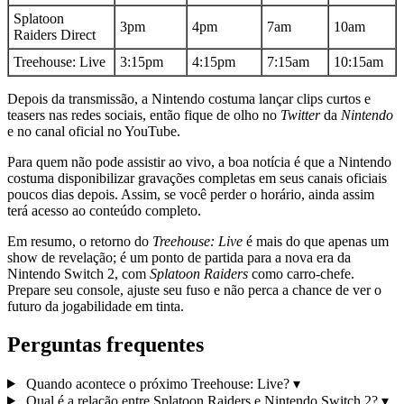
Splatoon
3pm
4pm
7am
10am
Raiders Direct
Treehouse: Live
3:15pm
4:15pm
7:15am
10:15am
Depois da transmissão, a Nintendo costuma lançar clips curtos e
teasers nas redes sociais, então fique de olho no
Twitter
da
Nintendo
e no canal oficial no YouTube.
Para quem não pode assistir ao vivo, a boa notícia é que a Nintendo
costuma disponibilizar gravações completas em seus canais oficiais
poucos dias depois. Assim, se você perder o horário, ainda assim
terá acesso ao conteúdo completo.
Em resumo, o retorno do
Treehouse: Live
é mais do que apenas um
show de revelação; é um ponto de partida para a nova era da
Nintendo Switch 2, com
Splatoon Raiders
como carro-chefe.
Prepare seu console, ajuste seu fuso e não perca a chance de ver o
futuro da jogabilidade em tinta.
Perguntas frequentes
Quando acontece o próximo Treehouse: Live?
▾
Qual é a relação entre Splatoon Raiders e Nintendo Switch 2?
▾