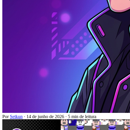
Por
Setkun
·
14 de junho de 2026
·
5 min de leitura