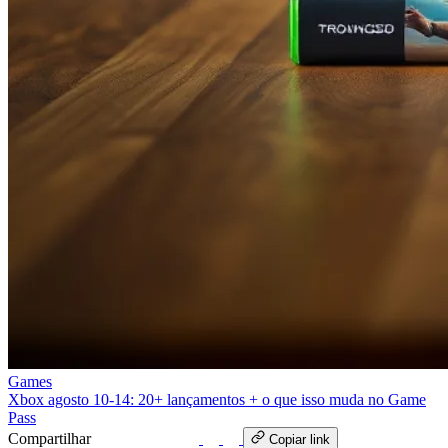
Games
Xbox agosto 10‑14: 20+ lançamentos + o que isso muda no Game
Pass
Compartilhar
WhatsApp
Copiar link