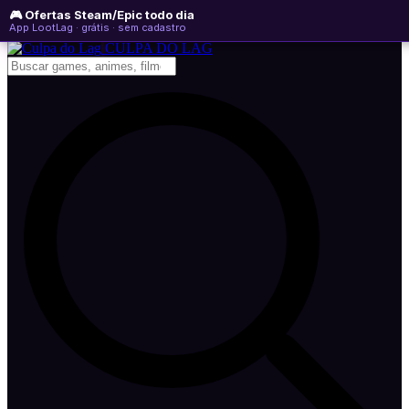
🎮 Ofertas Steam/Epic todo dia
sábado, 08 de agosto de 2026
WhatsApp
Instagram
YouTube
App LootLag · grátis · sem cadastro
Newsletter
CULPA
DO
LAG