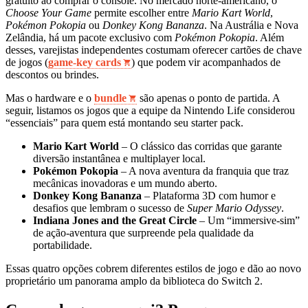
gratuito ao comprar o console. No mercado norte‑americano, o
Choose Your Game
permite escolher entre
Mario Kart World
,
Pokémon Pokopia
ou
Donkey Kong Bananza
. Na Austrália e Nova
Zelândia, há um pacote exclusivo com
Pokémon Pokopia
. Além
desses, varejistas independentes costumam oferecer cartões de chave
de jogos (
game‑key cards
) que podem vir acompanhados de
descontos ou brindes.
Mas o hardware e o
bundle
são apenas o ponto de partida. A
seguir, listamos os jogos que a equipe da Nintendo Life considerou
“essenciais” para quem está montando seu starter pack.
Mario Kart World
– O clássico das corridas que garante
diversão instantânea e multiplayer local.
Pokémon Pokopia
– A nova aventura da franquia que traz
mecânicas inovadoras e um mundo aberto.
Donkey Kong Bananza
– Plataforma 3D com humor e
desafios que lembram o sucesso de
Super Mario Odyssey
.
Indiana Jones and the Great Circle
– Um “immersive‑sim”
de ação‑aventura que surpreende pela qualidade da
portabilidade.
Essas quatro opções cobrem diferentes estilos de jogo e dão ao novo
proprietário um panorama amplo da biblioteca do Switch 2.