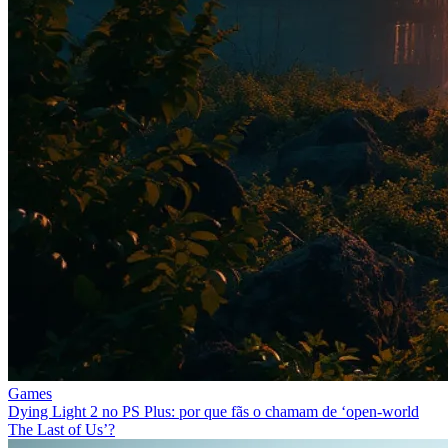
Games
Dying Light 2 no PS Plus: por que fãs o chamam de ‘open-world
The Last of Us’?