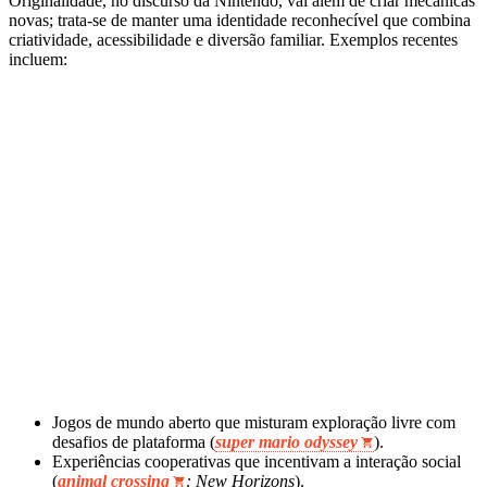
Originalidade, no discurso da Nintendo, vai além de criar mecânicas
novas; trata‑se de manter uma identidade reconhecível que combina
criatividade, acessibilidade e diversão familiar. Exemplos recentes
incluem:
Jogos de mundo aberto que misturam exploração livre com
desafios de plataforma (
super mario odyssey
).
Experiências cooperativas que incentivam a interação social
(
animal crossing
: New Horizons
).