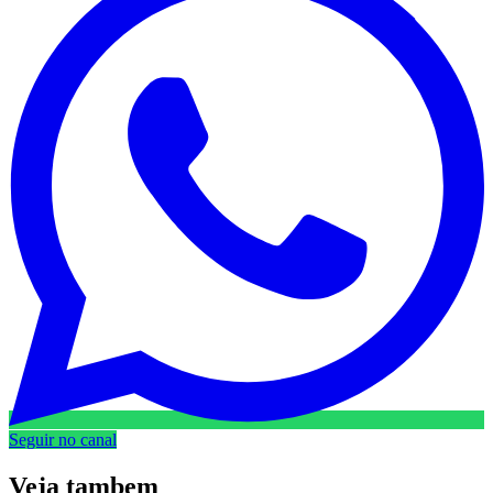
Seguir no canal
Veja
tambem