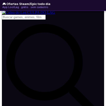
🎮 Ofertas Steam/Epic todo dia
sexta-feira, 07 de agosto de 2026
WhatsApp
Instagram
YouTube
App LootLag · grátis · sem cadastro
Newsletter
CULPA
DO
LAG