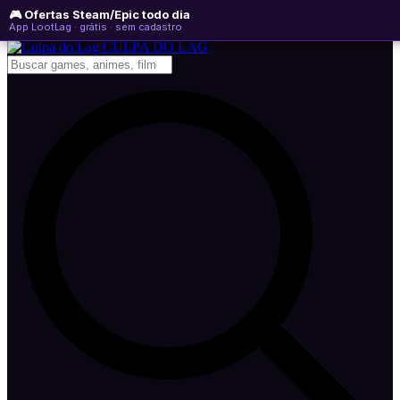
🎮 Ofertas Steam/Epic todo dia
sábado, 08 de agosto de 2026
WhatsApp
Instagram
YouTube
App LootLag · grátis · sem cadastro
Newsletter
CULPA
DO
LAG