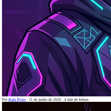
Por
Rafa Bytes
·
11 de junho de 2026
·
4 min de leitura