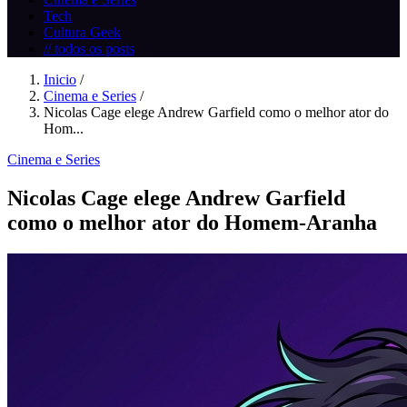
Tech
Cultura Geek
// todos os posts
Inicio
/
Cinema e Series
/
Nicolas Cage elege Andrew Garfield como o melhor ator do
Hom...
Cinema e Series
Nicolas Cage elege Andrew Garfield
como o melhor ator do Homem-Aranha