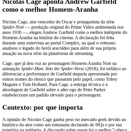
Nicolas Cage aponta Andrew Garfield
como o melhor Homem-Aranha
Nicolas Cage, ator vencedor do Oscar e protagonista da série
Spider-Noir
— produção original do Prime Video ambientada nos
anos 1930 —, elegeu Andrew Garfield como o melhor intérprete do
Homem-Aranha na história do cinema. A declaração foi feita
durante uma entrevista ao portal Complex, na qual o veterano
analisou o legado do herói aracnídeo para além de sua própria
atuação na nova série da plataforma de streaming.
Cage, que já deu voz ao personagem Homem-Aranha Noir na
animação
Spider-Man: Into the Spider-Verse
(2018), foi enfático ao
diferenciar a performance de Garfield daquela apresentada por
outros nomes do elenco que passaram pelo papel, como Tobey
Maguire e Tom Holland. Para Cage, a entrega técnica e a
abordagem de Garfield sobre o alter ego de Peter Parker
estabeleceram um padrão elevado para o personagem.
Contexto: por que importa
A opinião de Nicolas Cage ganha peso no mercado geek devido ao
histórico do ator como um entusiasta declarado de HQs e por sua
trajetória na indústria. A discussão sobre quem foi o melhor "cabeça