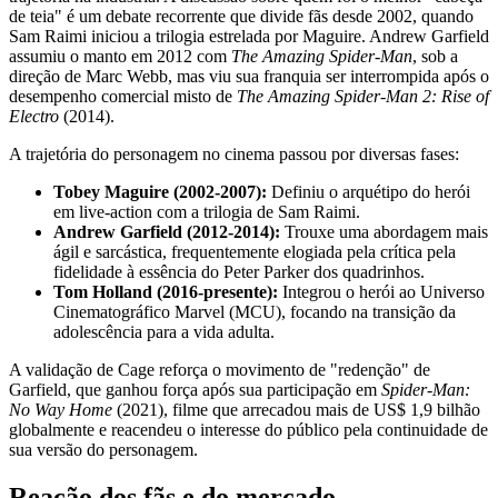
de teia" é um debate recorrente que divide fãs desde 2002, quando
Sam Raimi iniciou a trilogia estrelada por Maguire. Andrew Garfield
assumiu o manto em 2012 com
The Amazing Spider-Man
, sob a
direção de Marc Webb, mas viu sua franquia ser interrompida após o
desempenho comercial misto de
The Amazing Spider-Man 2: Rise of
Electro
(2014).
A trajetória do personagem no cinema passou por diversas fases:
Tobey Maguire (2002-2007):
Definiu o arquétipo do herói
em live-action com a trilogia de Sam Raimi.
Andrew Garfield (2012-2014):
Trouxe uma abordagem mais
ágil e sarcástica, frequentemente elogiada pela crítica pela
fidelidade à essência do Peter Parker dos quadrinhos.
Tom Holland (2016-presente):
Integrou o herói ao Universo
Cinematográfico Marvel (MCU), focando na transição da
adolescência para a vida adulta.
A validação de Cage reforça o movimento de "redenção" de
Garfield, que ganhou força após sua participação em
Spider-Man:
No Way Home
(2021), filme que arrecadou mais de US$ 1,9 bilhão
globalmente e reacendeu o interesse do público pela continuidade de
sua versão do personagem.
Reação dos fãs e do mercado