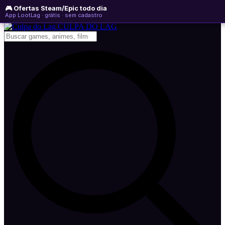
🎮 Ofertas Steam/Epic todo dia
domingo, 09 de agosto de 2026
WhatsApp
Instagram
YouTube
App LootLag · grátis · sem cadastro
Newsletter
CULPA
DO
LAG