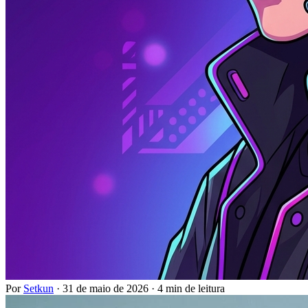
Por
Setkun
·
31 de maio de 2026
·
4 min de leitura