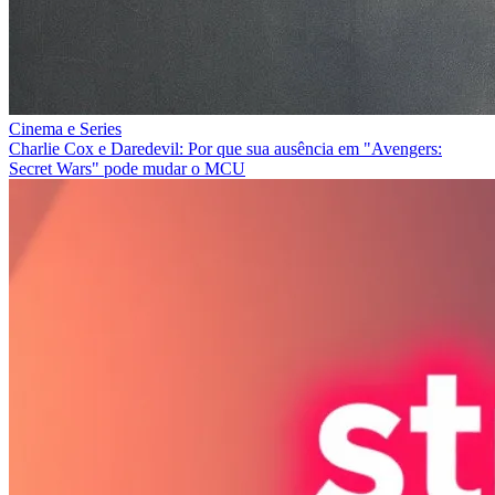
Cinema e Series
Charlie Cox e Daredevil: Por que sua ausência em "Avengers:
Secret Wars" pode mudar o MCU