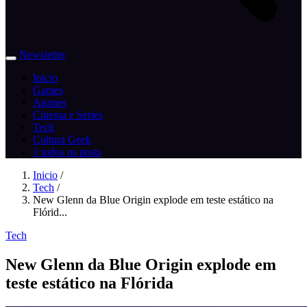
Newsletter
Inicio
Games
Animes
Cinema e Series
Tech
Cultura Geek
// todos os posts
Inicio
/
Tech
/
New Glenn da Blue Origin explode em teste estático na
Flórid...
Tech
New Glenn da Blue Origin explode em
teste estático na Flórida