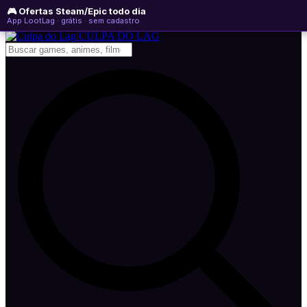
🎮 Ofertas Steam/Epic todo dia
sexta-feira, 07 de agosto de 2026
WhatsApp
Instagram
YouTube
App LootLag · grátis · sem cadastro
Newsletter
CULPA
DO
LAG