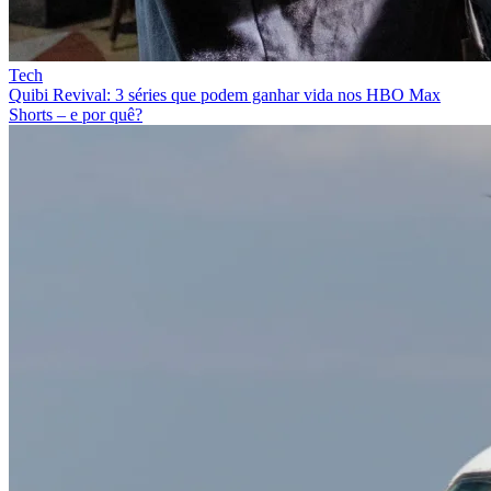
Tech
Quibi Revival: 3 séries que podem ganhar vida nos HBO Max
Shorts – e por quê?