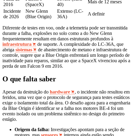
Mais de 12 meses
2016
(SpaceX)
40)
Incidente
New Glenn
Extenso (LC-
A definir
de 2026
(Blue Origin)
36A)
Diferente de testes em voo, onde a telemetria pode ser transmitida
durante a falha, explosões no solo como a do New Glenn
frequentemente resultam em danos estruturais profundos à
infraestrutura
de suporte. A complexidade do LC-36A, que
abriga
sistemas
de abastecimento de metano e infraestrutura de
controle, sugere que a Blue Origin enfrentará um longo período de
inatividade para reparos, similar ao que a SpaceX vivenciou após a
perda de um Falcon 9 em 2016.
O que falta saber
Apesar da destruição do
hardware
, o incidente não resultou em
feridos, uma vez que o protocolo de segurança para testes estáticos
exige o isolamento total da área. O desafio agora para a engenharia
da Blue Origin é identificar se a falha nos motores BE-4 foi um
evento isolado ou um problema sistêmico no design do primeiro
estágio.
Origem da falha:
Investigações apontam para a seção de
motores, mas
sensores
internos ainda estão sendo