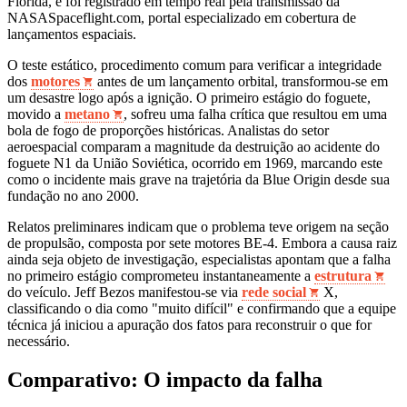
Flórida, e foi registrado em tempo real pela transmissão da
NASASpaceflight.com, portal especializado em cobertura de
lançamentos espaciais.
O teste estático, procedimento comum para verificar a integridade
dos
motores
antes de um lançamento orbital, transformou-se em
um desastre logo após a ignição. O primeiro estágio do foguete,
movido a
metano
, sofreu uma falha crítica que resultou em uma
bola de fogo de proporções históricas. Analistas do setor
aeroespacial comparam a magnitude da destruição ao acidente do
foguete N1 da União Soviética, ocorrido em 1969, marcando este
como o incidente mais grave na trajetória da Blue Origin desde sua
fundação no ano 2000.
Relatos preliminares indicam que o problema teve origem na seção
de propulsão, composta por sete motores BE-4. Embora a causa raiz
ainda seja objeto de investigação, especialistas apontam que a falha
no primeiro estágio comprometeu instantaneamente a
estrutura
do veículo. Jeff Bezos manifestou-se via
rede social
X,
classificando o dia como "muito difícil" e confirmando que a equipe
técnica já iniciou a apuração dos fatos para reconstruir o que for
necessário.
Comparativo: O impacto da falha