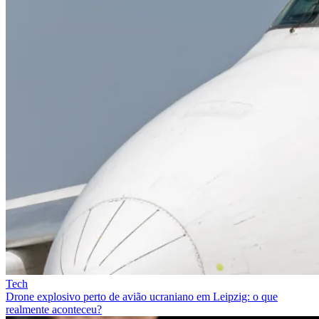
Tech
Drone explosivo perto de avião ucraniano em Leipzig: o que
realmente aconteceu?