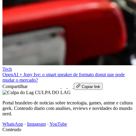
Tech
OpenAI + Jony Ive: o smart speaker de formato donut que pode
mudar o mercado?
Compartilhar
WhatsApp
Copiar link
CULPA
DO
LAG
Portal brasileiro de noticias sobre tecnologia, games, anime e cultura
geek. Conteudo diario com analises, reviews e novidades do mundo
nerd.
WhatsApp
·
Instagram
·
YouTube
Conteudo