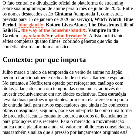
O fato central é a divulgação oficial da plataforma de streaming
sobre sua programação de anime para o mês de julho de 2026. Entre
os nomes destacados estão
Gintama
(temporada 1, com estreia
prevista para 15 de janeiro de 2026 no serviço),
Witch Watch
,
Blue
Period
,
blue giant
,
Kotaro Lives Alone
,
The Disastrous Life of
Saiki K.
,
the way of the househusband
,
Vampire in the
Garden
,
spy x family
e
wind breaker
. A lista inclui tanto
séries completas quanto filmes, cobrindo gêneros que vão da
comédia absurda ao drama artístico.
Contexto: por que importa
Julho marca o início da temporada de verão de anime no Japão,
período tradicionalmente recheado de estreias altamente esperadas.
No entanto, a Netflix tem optado por reforçar seu catálogo com
títulos já lançados ou com temporadas concluídas, ao invés de
investir exclusivamente em novidades exclusivas. Essa estratégia
levanta duas questões importantes: primeiro, ela oferece um ponto
de entrada fácil para novos espectadores que ainda não conhecem
obras consagradas; segundo, pode ser interpretada como uma forma
de preencher lacunas enquanto aguarda acordos de licenciamento
para produções mais recentes. Para o mercado, a movimentação
indica que a plataforma ainda vê valor em bibliotecas consolidadas,
mas também sinaliza que a pressão por lançamentos originais está