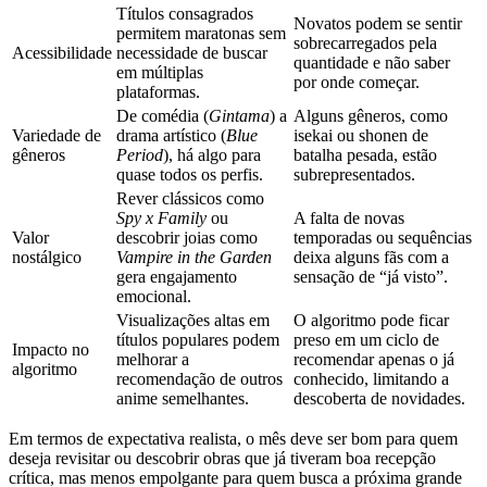
Títulos consagrados
Novatos podem se sentir
permitem maratonas sem
sobrecarregados pela
Acessibilidade
necessidade de buscar
quantidade e não saber
em múltiplas
por onde começar.
plataformas.
De comédia (
Gintama
) a
Alguns gêneros, como
Variedade de
drama artístico (
Blue
isekai ou shonen de
gêneros
Period
), há algo para
batalha pesada, estão
quase todos os perfis.
subrepresentados.
Rever clássicos como
Spy x Family
ou
A falta de novas
Valor
descobrir joias como
temporadas ou sequências
nostálgico
Vampire in the Garden
deixa alguns fãs com a
gera engajamento
sensação de “já visto”.
emocional.
Visualizações altas em
O algoritmo pode ficar
títulos populares podem
preso em um ciclo de
Impacto no
melhorar a
recomendar apenas o já
algoritmo
recomendação de outros
conhecido, limitando a
anime semelhantes.
descoberta de novidades.
Em termos de expectativa realista, o mês deve ser bom para quem
deseja revisitar ou descobrir obras que já tiveram boa recepção
crítica, mas menos empolgante para quem busca a próxima grande