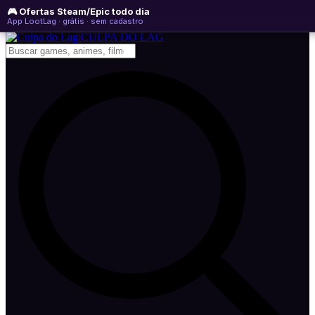
🎮 Ofertas Steam/Epic todo dia
quinta-feira, 06 de agosto de 2026
WhatsApp
Instagram
YouTube
App LootLag · grátis · sem cadastro
Newsletter
CULPA
DO
LAG