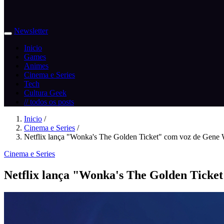
Newsletter
Inicio
Games
Animes
Cinema e Series
Tech
Cultura Geek
// todos os posts
Inicio
/
Cinema e Series
/
Netflix lança "Wonka's The Golden Ticket" com voz de Gene W
Cinema e Series
Netflix lança "Wonka's The Golden Ticket