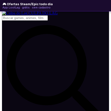
🎮 Ofertas Steam/Epic todo dia
sexta-feira, 07 de agosto de 2026
WhatsApp
Instagram
YouTube
App LootLag · grátis · sem cadastro
Newsletter
CULPA
DO
LAG