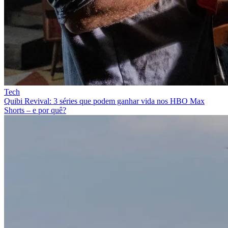
Tech
Quibi Revival: 3 séries que podem ganhar vida nos HBO Max
Shorts – e por quê?