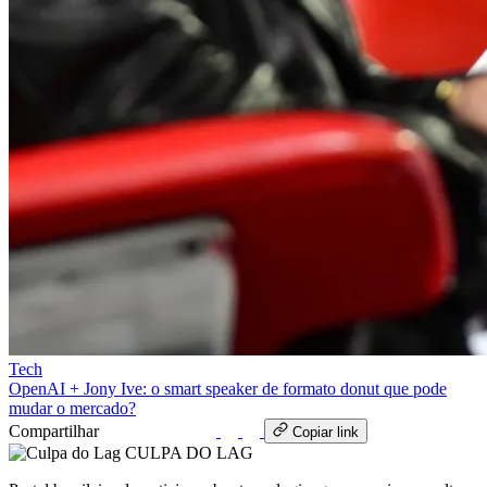
Tech
OpenAI + Jony Ive: o smart speaker de formato donut que pode
mudar o mercado?
Compartilhar
WhatsApp
Copiar link
CULPA
DO
LAG