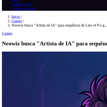
Cultura Geek
// todos os posts
Inicio
/
Games
/
Neowiz busca "Artista de IA" para sequência de Lies of P e g..
Games
Neowiz busca "Artista de IA" para sequênc