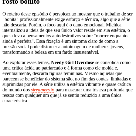
rosto bonito
O roteiro deste episódio é perspicaz ao mostrar que o trabalho de ser
"bonita" profissionalmente exige esforço e técnica, algo que a série
não descarta. Porém, o foco aqui é o dano emocional. Michica
internalizou a ideia de que seu único valor reside em sua estética, o
que a leva a pensamentos autodestrutivos sobre "morrer enquanto
ainda é perfeita". Essa fixação é um sintoma claro de como a
pressão social pode distorcer a autoimagem de mulheres jovens,
transformando a beleza em um fardo insustentável.
Ao explorar esses temas,
Needy Girl Overdose
se consolida como
uma crítica ácida ao patriarcado e à forma como ele molda e,
eventualmente, descarta figuras femininas. Mesmo aquelas que
parecem se beneficiar do sistema são, no fim das contas, limitadas e
suprimidas por ele. A série utiliza a estética vibrante e quase caótica
do mundo dos
streamers
para mascarar uma tristeza profunda que
ressoa com qualquer um que já se sentiu reduzido a uma única
característica.