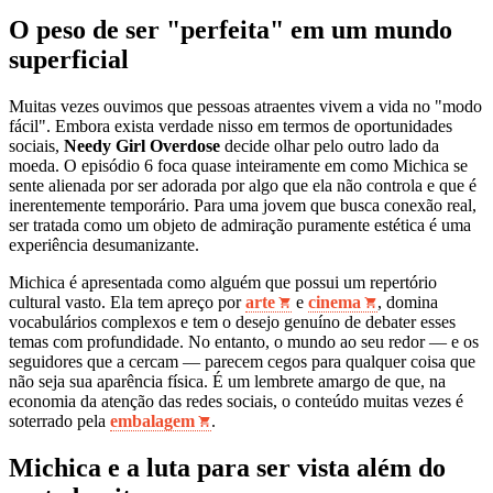
O peso de ser "perfeita" em um mundo
superficial
Muitas vezes ouvimos que pessoas atraentes vivem a vida no "modo
fácil". Embora exista verdade nisso em termos de oportunidades
sociais,
Needy Girl Overdose
decide olhar pelo outro lado da
moeda. O episódio 6 foca quase inteiramente em como Michica se
sente alienada por ser adorada por algo que ela não controla e que é
inerentemente temporário. Para uma jovem que busca conexão real,
ser tratada como um objeto de admiração puramente estética é uma
experiência desumanizante.
Michica é apresentada como alguém que possui um repertório
cultural vasto. Ela tem apreço por
arte
e
cinema
, domina
vocabulários complexos e tem o desejo genuíno de debater esses
temas com profundidade. No entanto, o mundo ao seu redor — e os
seguidores que a cercam — parecem cegos para qualquer coisa que
não seja sua aparência física. É um lembrete amargo de que, na
economia da atenção das redes sociais, o conteúdo muitas vezes é
soterrado pela
embalagem
.
Michica e a luta para ser vista além do