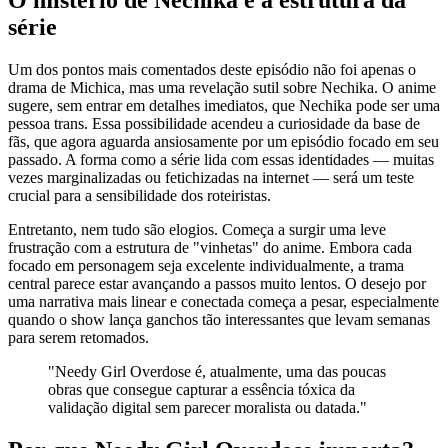
série
Um dos pontos mais comentados deste episódio não foi apenas o
drama de Michica, mas uma revelação sutil sobre Nechika. O anime
sugere, sem entrar em detalhes imediatos, que Nechika pode ser uma
pessoa trans. Essa possibilidade acendeu a curiosidade da base de
fãs, que agora aguarda ansiosamente por um episódio focado em seu
passado. A forma como a série lida com essas identidades — muitas
vezes marginalizadas ou fetichizadas na internet — será um teste
crucial para a sensibilidade dos roteiristas.
Entretanto, nem tudo são elogios. Começa a surgir uma leve
frustração com a estrutura de "vinhetas" do anime. Embora cada
focado em personagem seja excelente individualmente, a trama
central parece estar avançando a passos muito lentos. O desejo por
uma narrativa mais linear e conectada começa a pesar, especialmente
quando o show lança ganchos tão interessantes que levam semanas
para serem retomados.
"Needy Girl Overdose é, atualmente, uma das poucas
obras que consegue capturar a essência tóxica da
validação digital sem parecer moralista ou datada."