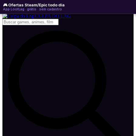
🎮 Ofertas Steam/Epic todo dia
sexta-feira, 07 de agosto de 2026
WhatsApp
Instagram
YouTube
App LootLag · grátis · sem cadastro
Newsletter
CULPA
DO
LAG