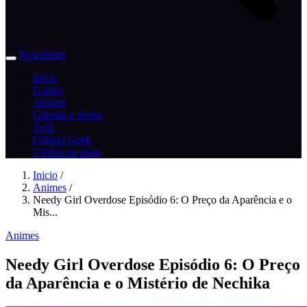
Newsletter
Inicio
Games
Animes
Cinema e Series
Tech
Cultura Geek
// todos os posts
Inicio
/
Animes
/
Needy Girl Overdose Episódio 6: O Preço da Aparência e o
Mis...
Animes
Needy Girl Overdose Episódio 6: O Preço
da Aparência e o Mistério de Nechika