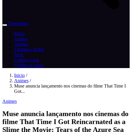
Newsletter
Inicio
Games
Animes
Cinema e Series
Tech
Cultura Geek
// todos os posts
Inicio
/
Animes
/
Muse anuncia lançamento nos cinemas do filme That Time I
Got...
Animes
Muse anuncia lançamento nos cinemas do
filme That Time I Got Reincarnated as a
Slime the Movie: Tears of the Azure Sea