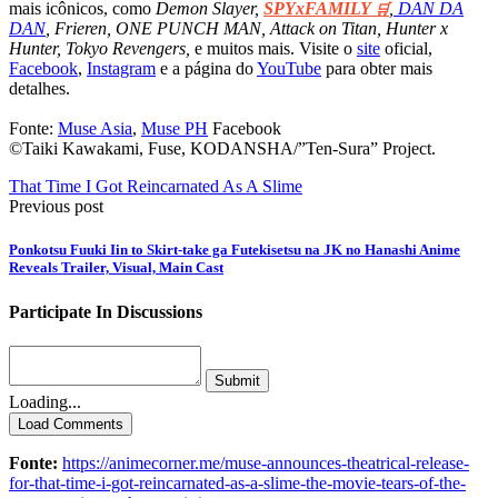
mais icônicos, como
Demon Slayer,
SPYxFAMILY
,
DAN DA
🛒
DAN
, Frieren, ONE PUNCH MAN, Attack on Titan, Hunter x
Hunter,
Tokyo Revengers,
e muitos mais. Visite o
site
oficial,
Facebook
,
Instagram
e a página do
YouTube
para obter mais
detalhes.
Fonte:
Muse Asia
,
Muse PH
Facebook
©Taiki Kawakami, Fuse, KODANSHA/”Ten-Sura” Project.
That Time I Got Reincarnated As A Slime
Previous post
Ponkotsu Fuuki Iin to Skirt-take ga Futekisetsu na JK no Hanashi Anime
Reveals Trailer, Visual, Main Cast
Participate In Discussions
Submit
Loading...
Load Comments
Fonte:
https://animecorner.me/muse-announces-theatrical-release-
for-that-time-i-got-reincarnated-as-a-slime-the-movie-tears-of-the-