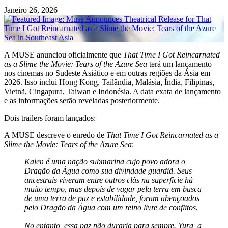
Janeiro 26, 2026
A MUSE anunciou oficialmente que
That Time I Got Reincarnated
as a Slime the Movie: Tears of the Azure Sea
terá um lançamento
nos cinemas no Sudeste Asiático e em outras regiões da Ásia em
2026. Isso inclui Hong Kong, Tailândia, Malásia, Índia, Filipinas,
Vietnã, Cingapura, Taiwan e Indonésia. A data exata de lançamento
e as informações serão reveladas posteriormente.
Dois trailers foram lançados:
A MUSE descreve o enredo de
That Time I Got Reincarnated as a
Slime the Movie: Tears of the Azure Sea
:
Kaien é uma nação submarina cujo povo adora o
Dragão da Água como sua divindade guardiã. Seus
ancestrais viveram entre outros clãs na superfície há
muito tempo, mas depois de vagar pela terra em busca
de uma terra de paz e estabilidade, foram abençoados
pelo Dragão da Água com um reino livre de conflitos.
No entanto, essa paz não duraria para sempre. Yura, a