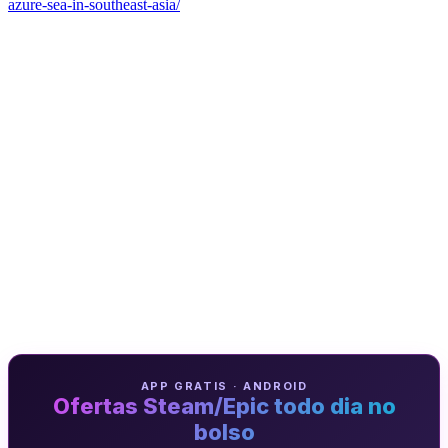
azure-sea-in-southeast-asia/
APP GRATIS · ANDROID
Ofertas Steam/Epic todo dia no
bolso