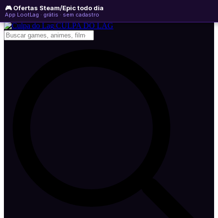
🎮 Ofertas Steam/Epic todo dia
segunda-feira, 10 de agosto de 2026
WhatsApp
Instagram
YouTube
App LootLag · grátis · sem cadastro
Newsletter
CULPA
DO
LAG