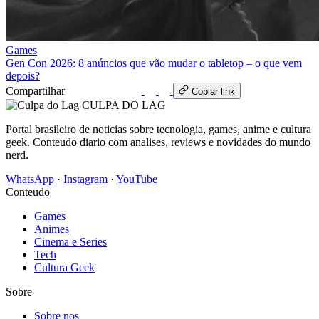
Games
Gen Con 2026: 8 anúncios que vão mudar o tabletop – o que vem
depois?
Compartilhar
WhatsApp
Copiar link
CULPA
DO
LAG
Portal brasileiro de noticias sobre tecnologia, games, anime e cultura
geek. Conteudo diario com analises, reviews e novidades do mundo
nerd.
WhatsApp
·
Instagram
·
YouTube
Conteudo
Games
Animes
Cinema e Series
Tech
Cultura Geek
Sobre
Sobre nos