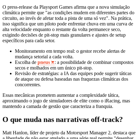
O press‑release da Playsport Games afirma que a nova simulação
climática permite que "as condições mudem em diferentes partes do
circuito, ao invés de afetar toda a pista de uma só vez". Na prática,
isso significa que um piloto pode enfrentar chuva em uma curva de
alta velocidade enquanto o restante da volta permanece seco,
exigindo decisões de pit‑stop mais granulares e ajustes de setup
específicos para cada setor.
Monitoramento em tempo real: o gestor recebe alertas de
mudança setorial a cada volta.
Escolha de
pneus
: a possibilidade de combinar compostos
secos e molhados em um único pit‑stop.
Revisão de estratégias: a IA das equipes pode sugerir táticas
de ataque ou defesa baseadas nas fraquezas climáticas dos
concorrentes.
Essas mecânicas prometem aumentar a complexidade tática,
aproximando o jogo de simuladores de elite como o iRacing, mas
mantendo a camada de gestão que caracteriza a franquia.
O que muda nas narrativas off‑track?
Matt Hanlon, líder de projeto da Motorsport Manager 2, destaca que
a liberdade de não estar atrelado a uma série real permite "desenhar