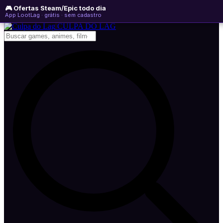
🎮 Ofertas Steam/Epic todo dia
sábado, 08 de agosto de 2026
WhatsApp
Instagram
YouTube
App LootLag · grátis · sem cadastro
Newsletter
CULPA
DO
LAG