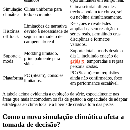
estáticos.
oportunidades em tempo real.
Clima setorial: diferentes
Simulação
Clima uniforme para
trechos podem ter chuva, sol
climática
todo o circuito.
ou neblina simultaneamente.
Relações e rivalidades
Limitações de narrativa
ampliadas, sem restrição a
Histórias
devido à necessidade de
séries reais, permitindo eras,
off‑track
seguir um modelo de
disciplinas e formatos
campeonato real.
variados.
Suporte total a mods desde o
Modding limitado,
Suporte a
dia 1, incluindo criação de
principalmente para
mods
grids
, temporadas e regras
skins.
personalizadas.
PC (Steam) com requisitos
PC (Steam), consoles
Plataforma
ainda não confirmados, foco
limitados.
em performance escalável.
A tabela acima evidencia a evolução da série, especialmente nas
áreas que mais incomodam os fãs de gestão: a capacidade de adaptar
estratégias ao clima local e a liberdade criativa fora das pistas.
Como a nova simulação climática afeta a
tomada de decisão?