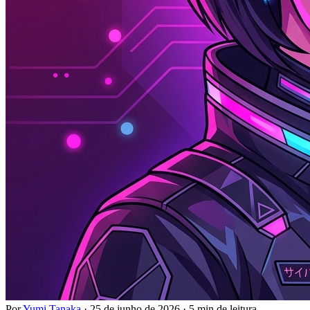
Por
Yumi Tanaka
·
25 de junho de 2026
·
5 min de leitura