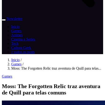
Newsletter
Inicio
Games
Animes
Cinema e Series
Tech
Cultura Geek
// todos os posts
Inicio
/
Games
/
Moss: The Forgotten Relic traz aventura de Quill para telas...
Games
Moss: The Forgotten Relic traz aventura
de Quill para telas comuns