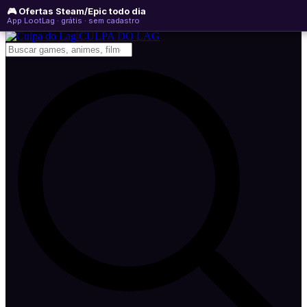
🎮 Ofertas Steam/Epic todo dia
sábado, 08 de agosto de 2026
WhatsApp
Instagram
YouTube
App LootLag · grátis · sem cadastro
Newsletter
CULPA
DO
LAG