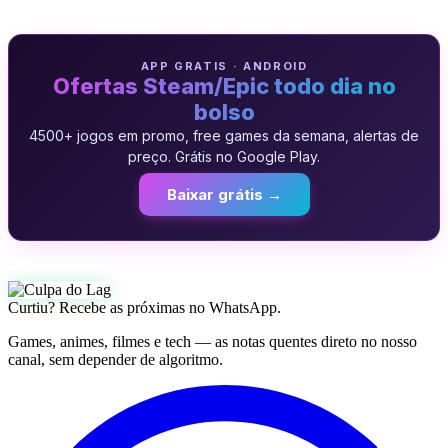
APP GRATIS · ANDROID
Ofertas Steam/Epic todo dia no
bolso
4500+ jogos em promo, free games da semana, alertas de
preço. Grátis no Google Play.
Baixar grátis →
Curtiu? Recebe as próximas no WhatsApp.
Games, animes, filmes e tech — as notas quentes direto no nosso
canal, sem depender de algoritmo.