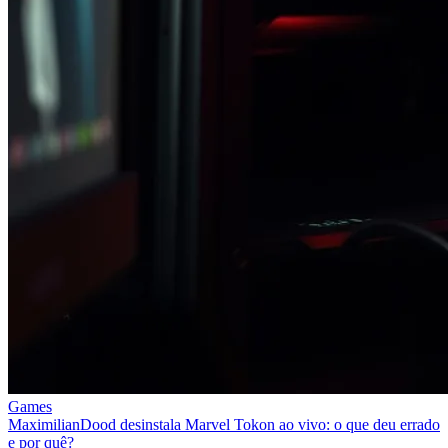
Games
MaximilianDood desinstala Marvel Tokon ao vivo: o que deu errado
e por quê?