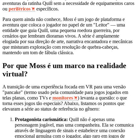
aventuras da ratinha Quill sem a necessidade de equipamentos caros
ou
periféricos
específicos.
Para quem ainda não conhece,
Moss
é um jogo de plataforma e
aventura que coloca o jogador no papel de um "Leitor" — uma
entidade que guia Quill, uma pequena roedora guerreira, por
cenários que lembram dioramas vivos. A série é amplamente
elogiada por sua direção de arte, narrativa encantadora e mecânicas
que misturam exploração com resolução de quebra-cabeças,
mantendo um tom de fábula clássica.
Por que Moss é um marco na realidade
virtual?
A transição de uma experiência focada em VR para uma versão
"pancake" (termo usado pela comunidade para jogos jogados em
telas planas, como TVs e
monitores
) levanta a questão: o que
torna esses jogos tão especiais? Abaixo, listamos os pontos que
elevaram a série ao status de referência no gênero:
Protagonista carismática:
Quill não é apenas uma
personagem jogável, mas uma companheira. Ela se comunica
através de linguagem de sinais e estabelece uma conexão
emocional genuína com o jogador, algo raro em jogos de