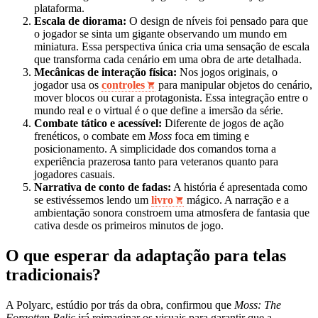
plataforma.
Escala de diorama:
O design de níveis foi pensado para que
o jogador se sinta um gigante observando um mundo em
miniatura. Essa perspectiva única cria uma sensação de escala
que transforma cada cenário em uma obra de arte detalhada.
Mecânicas de interação física:
Nos jogos originais, o
jogador usa os
controles
para manipular objetos do cenário,
mover blocos ou curar a protagonista. Essa integração entre o
mundo real e o virtual é o que define a imersão da série.
Combate tático e acessível:
Diferente de jogos de ação
frenéticos, o combate em
Moss
foca em timing e
posicionamento. A simplicidade dos comandos torna a
experiência prazerosa tanto para veteranos quanto para
jogadores casuais.
Narrativa de conto de fadas:
A história é apresentada como
se estivéssemos lendo um
livro
mágico. A narração e a
ambientação sonora constroem uma atmosfera de fantasia que
cativa desde os primeiros minutos de jogo.
O que esperar da adaptação para telas
tradicionais?
A Polyarc, estúdio por trás da obra, confirmou que
Moss: The
Forgotten Relic
irá reimaginar os visuais para garantir que a