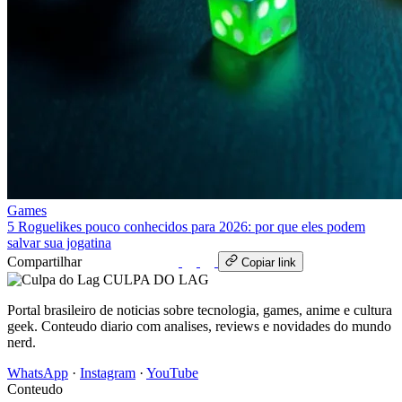
Games
5 Roguelikes pouco conhecidos para 2026: por que eles podem
salvar sua jogatina
Compartilhar
WhatsApp
Copiar link
CULPA
DO
LAG
Portal brasileiro de noticias sobre tecnologia, games, anime e cultura
geek. Conteudo diario com analises, reviews e novidades do mundo
nerd.
WhatsApp
·
Instagram
·
YouTube
Conteudo