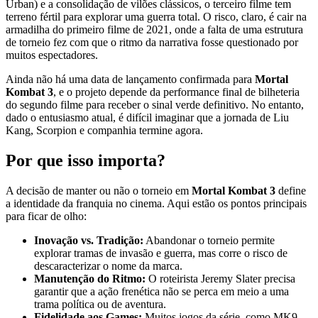
Urban) e a consolidação de vilões clássicos, o terceiro filme tem
terreno fértil para explorar uma guerra total. O risco, claro, é cair na
armadilha do primeiro filme de 2021, onde a falta de uma estrutura
de torneio fez com que o ritmo da narrativa fosse questionado por
muitos espectadores.
Ainda não há uma data de lançamento confirmada para
Mortal
Kombat 3
, e o projeto depende da performance final de bilheteria
do segundo filme para receber o sinal verde definitivo. No entanto,
dado o entusiasmo atual, é difícil imaginar que a jornada de Liu
Kang, Scorpion e companhia termine agora.
Por que isso importa?
A decisão de manter ou não o torneio em
Mortal Kombat 3
define
a identidade da franquia no cinema. Aqui estão os pontos principais
para ficar de olho:
Inovação vs. Tradição:
Abandonar o torneio permite
explorar tramas de invasão e guerra, mas corre o risco de
descaracterizar o nome da marca.
Manutenção do Ritmo:
O roteirista Jeremy Slater precisa
garantir que a ação frenética não se perca em meio a uma
trama política ou de aventura.
Fidelidade aos Games:
Muitos jogos da série, como MK9,