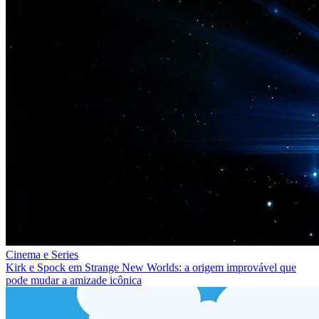
Cinema e Series
Kirk e Spock em Strange New Worlds: a origem improvável que
pode mudar a amizade icônica