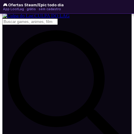
🎮 Ofertas Steam/Epic todo dia
quinta-feira, 06 de agosto de 2026
WhatsApp
Instagram
YouTube
App LootLag · grátis · sem cadastro
Newsletter
CULPA
DO
LAG