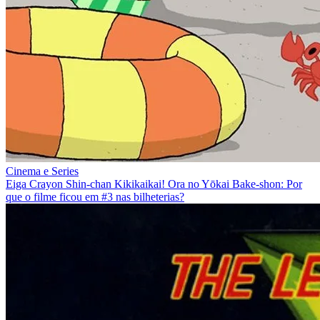
Cinema e Series
Eiga Crayon Shin-chan Kikikaikai! Ora no Yōkai Bake-shon: Por
que o filme ficou em #3 nas bilheterias?