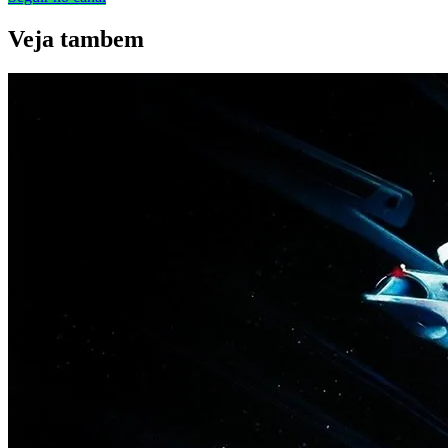
Veja
tambem