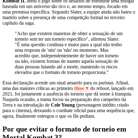
Kombat II
, abriu o jogo sobre os desafios de estruturar uma trilogia
baseada em um universo tão rico e, ao mesmo tempo, focado em
uma premissa específica. Segundo Slater, a equipe ainda não bateu o
martelo sobre a presença de uma competição formal no terceiro
capítulo da saga.
"Acho que existem maneiras de obter a sensação de um
torneio sem ter um torneio específico", afirmou Slater.
"É uma questão contínua e maior para a qual não tenho
uma resposta de 'sim' ou 'não' no momento. Mas
acredito que, independentemente de haver um torneio
ou não, existem formas de manter aquela sensação de
duas pessoas lutando até a morte, mantendo os riscos
elevados que o formato de torneio proporciona."
Essa declaração acende um sinal amarelo para os puristas. Afinal,
uma das maiores críticas ao primeiro
filme
do
reboot
, lançado em
2021, foi justamente a ausência do torneio que dá nome à franquia.
Naquela ocasião, a trama focou na preparação dos campeões da
Terra e na introdução de
Cole Young
(personagem inédito criado
para o cinema), deixando o combate oficial para uma sequência que,
agora, finalmente entregou o que os fãs pediam.
Por que evitar o formato de torneio em
Mortal Kombat 3?