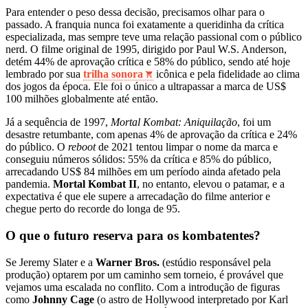
Para entender o peso dessa decisão, precisamos olhar para o
passado. A franquia nunca foi exatamente a queridinha da crítica
especializada, mas sempre teve uma relação passional com o público
nerd. O filme original de 1995, dirigido por Paul W.S. Anderson,
detém 44% de aprovação crítica e 58% do público, sendo até hoje
lembrado por sua
trilha sonora
icônica e pela fidelidade ao clima
dos jogos da época. Ele foi o único a ultrapassar a marca de US$
100 milhões globalmente até então.
Já a sequência de 1997,
Mortal Kombat: Aniquilação
, foi um
desastre retumbante, com apenas 4% de aprovação da crítica e 24%
do público. O
reboot
de 2021 tentou limpar o nome da marca e
conseguiu números sólidos: 55% da crítica e 85% do público,
arrecadando US$ 84 milhões em um período ainda afetado pela
pandemia.
Mortal Kombat II
, no entanto, elevou o patamar, e a
expectativa é que ele supere a arrecadação do filme anterior e
chegue perto do recorde do longa de 95.
O que o futuro reserva para os kombatentes?
Se Jeremy Slater e a
Warner Bros.
(estúdio responsável pela
produção) optarem por um caminho sem torneio, é provável que
vejamos uma escalada no conflito. Com a introdução de figuras
como
Johnny Cage
(o astro de Hollywood interpretado por Karl