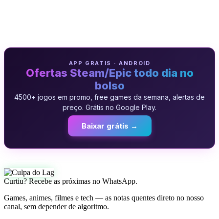
APP GRATIS · ANDROID
Ofertas Steam/Epic todo dia no
bolso
4500+ jogos em promo, free games da semana, alertas de
preço. Grátis no Google Play.
Baixar grátis →
Curtiu? Recebe as próximas no WhatsApp.
Games, animes, filmes e tech — as notas quentes direto no nosso
canal, sem depender de algoritmo.