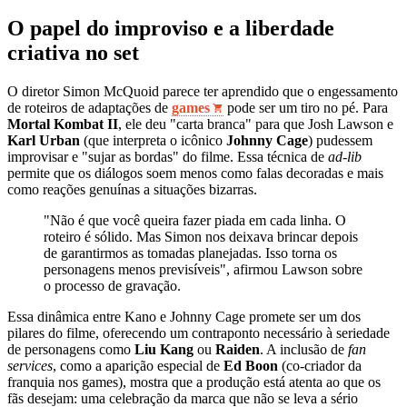
O papel do improviso e a liberdade
criativa no set
O diretor Simon McQuoid parece ter aprendido que o engessamento
de roteiros de adaptações de
games
pode ser um tiro no pé. Para
Mortal Kombat II
, ele deu "carta branca" para que Josh Lawson e
Karl Urban
(que interpreta o icônico
Johnny Cage
) pudessem
improvisar e "sujar as bordas" do filme. Essa técnica de
ad-lib
permite que os diálogos soem menos como falas decoradas e mais
como reações genuínas a situações bizarras.
"Não é que você queira fazer piada em cada linha. O
roteiro é sólido. Mas Simon nos deixava brincar depois
de garantirmos as tomadas planejadas. Isso torna os
personagens menos previsíveis", afirmou Lawson sobre
o processo de gravação.
Essa dinâmica entre Kano e Johnny Cage promete ser um dos
pilares do filme, oferecendo um contraponto necessário à seriedade
de personagens como
Liu Kang
ou
Raiden
. A inclusão de
fan
services
, como a aparição especial de
Ed Boon
(co-criador da
franquia nos games), mostra que a produção está atenta ao que os
fãs desejam: uma celebração da marca que não se leva a sério