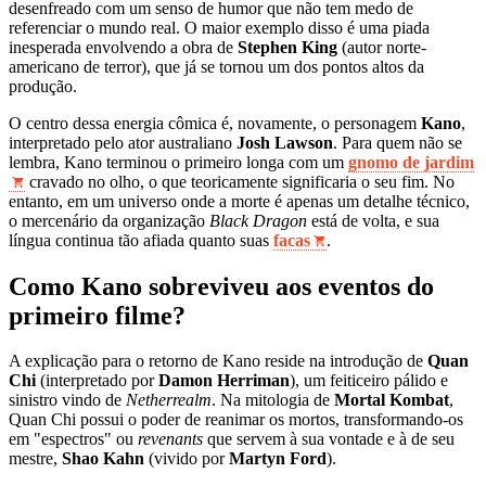
desenfreado com um senso de humor que não tem medo de
referenciar o mundo real. O maior exemplo disso é uma piada
inesperada envolvendo a obra de
Stephen King
(autor norte-
americano de terror), que já se tornou um dos pontos altos da
produção.
O centro dessa energia cômica é, novamente, o personagem
Kano
,
interpretado pelo ator australiano
Josh Lawson
. Para quem não se
lembra, Kano terminou o primeiro longa com um
gnomo de jardim
cravado no olho, o que teoricamente significaria o seu fim. No
entanto, em um universo onde a morte é apenas um detalhe técnico,
o mercenário da organização
Black Dragon
está de volta, e sua
língua continua tão afiada quanto suas
facas
.
Como Kano sobreviveu aos eventos do
primeiro filme?
A explicação para o retorno de Kano reside na introdução de
Quan
Chi
(interpretado por
Damon Herriman
), um feiticeiro pálido e
sinistro vindo de
Netherrealm
. Na mitologia de
Mortal Kombat
,
Quan Chi possui o poder de reanimar os mortos, transformando-os
em "espectros" ou
revenants
que servem à sua vontade e à de seu
mestre,
Shao Kahn
(vivido por
Martyn Ford
).