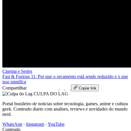
Cinema e Series
Fast & Furious 11: Por que o orçamento está sendo reduzido e o que
isso significa
Compartilhar
WhatsApp
Copiar link
CULPA
DO
LAG
Portal brasileiro de noticias sobre tecnologia, games, anime e cultura
geek. Conteudo diario com analises, reviews e novidades do mundo
nerd.
WhatsApp
·
Instagram
·
YouTube
Conteudo