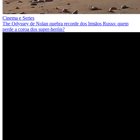
Cinema e Series
The Odyssey de Nolan quebra recorde dos Irmãos Russo: quem
perde a coroa dos super-heróis?