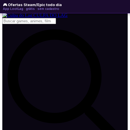
🎮 Ofertas Steam/Epic todo dia
sexta-feira, 07 de agosto de 2026
WhatsApp
Instagram
YouTube
App LootLag · grátis · sem cadastro
Newsletter
CULPA
DO
LAG