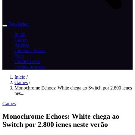
Newsletter
Inicio
Games
Animes
Cinema e Series
Tech
Cultura Geek
// todos os posts
Inicio
/
Games
/
Monochrome Echoes: White chega ao Switch por 2.800 ienes
nes...
Games
Monochrome Echoes: White chega ao
Switch por 2.800 ienes neste verão