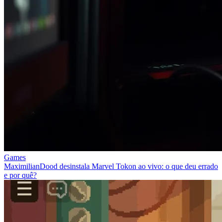
Games
MaximilianDood desinstala Marvel Tokon ao vivo: o que deu errado
e por quê?