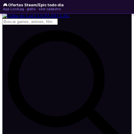
🎮 Ofertas Steam/Epic todo dia
sábado, 08 de agosto de 2026
WhatsApp
Instagram
YouTube
App LootLag · grátis · sem cadastro
Newsletter
CULPA
DO
LAG