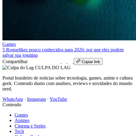
Games
5 Roguelikes pouco conhecidos para 2026: por que eles podem
salvar sua jogatina
Compartilhar
WhatsApp
Copiar link
CULPA
DO
LAG
Portal brasileiro de noticias sobre tecnologia, games, anime e cultura
geek. Conteudo diario com analises, reviews e novidades do mundo
nerd.
WhatsApp
·
Instagram
·
YouTube
Conteudo
Games
Animes
Cinema e Series
Tech