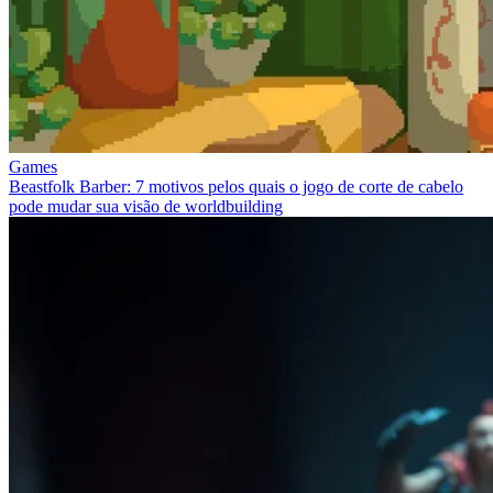
Games
Beastfolk Barber: 7 motivos pelos quais o jogo de corte de cabelo
pode mudar sua visão de worldbuilding