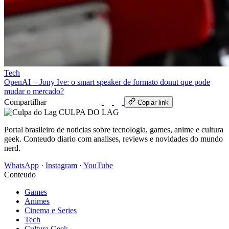
Tech
OpenAI + Jony Ive: o smart speaker de formato donut que pode
mudar o mercado?
Compartilhar
WhatsApp
Copiar link
CULPA
DO
LAG
Portal brasileiro de noticias sobre tecnologia, games, anime e cultura
geek. Conteudo diario com analises, reviews e novidades do mundo
nerd.
WhatsApp
·
Instagram
·
YouTube
Conteudo
Games
Animes
Cinema e Series
Tech
Cultura Geek