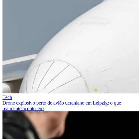
Tech
Drone explosivo perto de avião ucraniano em Leipzig: o que
realmente aconteceu?