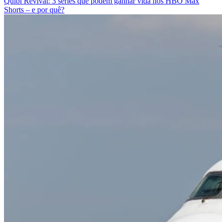
Quibi Revival: 3 séries que podem ganhar vida nos HBO Max
Shorts – e por quê?