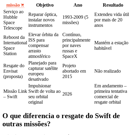
missão
Objetivo
Ano
Resultado
Serviço ao
Reparar óptica,
Extendeu vida útil
Hubble
1993‑2009 (5
instalar novos
por mais de 20
Space
missões)
instrumentos
anos
Telescope
Elevar órbita da
Contínuo,
Reboost da
ISS para
principalmente
International
Mantém a estação
compensar
por naves
Space
habitável
arrasto
russas e
Station
atmosférico
SpaceX
Planejado para
Resgate do
Projeto
capturar satélite
Envisat
abortado em
Não realizado
europeu
(proposta)
2015
desativado
Impulsionar
Em andamento –
Missão Link
Swift de volta ao
primeira tentativa
2026
– Swift
seu orbital
comercial de
original
resgate orbital
O que diferencia o resgate do Swift de
outras missões?