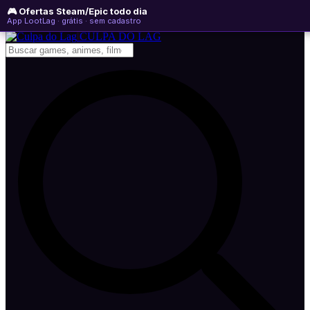
🎮 Ofertas Steam/Epic todo dia
domingo, 09 de agosto de 2026
WhatsApp
Instagram
YouTube
App LootLag · grátis · sem cadastro
Newsletter
CULPA
DO
LAG