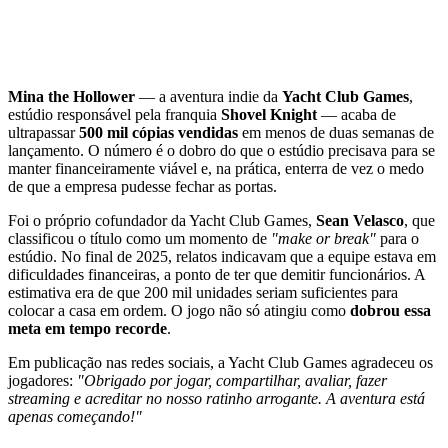
Mina the Hollower
— a aventura indie da
Yacht Club Games
,
estúdio responsável pela franquia
Shovel Knight
— acaba de
ultrapassar
500 mil cópias vendidas
em menos de duas semanas de
lançamento. O número é o dobro do que o estúdio precisava para se
manter financeiramente viável e, na prática, enterra de vez o medo
de que a empresa pudesse fechar as portas.
Foi o próprio cofundador da Yacht Club Games,
Sean Velasco
, que
classificou o título como um momento de
"make or break"
para o
estúdio. No final de 2025, relatos indicavam que a equipe estava em
dificuldades financeiras, a ponto de ter que demitir funcionários. A
estimativa era de que 200 mil unidades seriam suficientes para
colocar a casa em ordem. O jogo não só atingiu como
dobrou essa
meta em tempo recorde
.
Em publicação nas redes sociais, a Yacht Club Games agradeceu os
jogadores:
"Obrigado por jogar, compartilhar, avaliar, fazer
streaming e acreditar no nosso ratinho arrogante. A aventura está
apenas começando!"