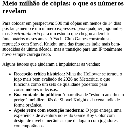
Meio milhão de cópias: o que os números
revelam
Para colocar em perspectiva: 500 mil cópias em menos de 14 dias
pós-lançamento é um número expressivo para qualquer jogo indie,
mas é
extraordinário
para um estúdio que chegou a demitir
funcionários meses antes. A Yacht Club Games construiu sua
reputação com Shovel Knight, uma das franques indie mais bem-
sucedidas da última década, mas a transição para um IP totalmente
novo sempre carrega risco.
Alguns fatores que ajudaram a impulsionar as vendas:
Recepção crítica histórica:
Mina the Hollower se tornou o
jogo mais bem avaliado de 2026 no Metacritic, o que
funciona como um selo de qualidade poderoso para
consumidores indecisos.
Boa vontade do público:
A narrativa de "estúdio amado em
perigo" mobilizou fãs de Shovel Knight e da cena indie de
forma orgânica.
Apelo retro com execução moderna:
O jogo entrega uma
experiência de aventura no estilo Game Boy Color com
design de nível e mecânicas que dialogam com jogadores
contemporâneos.