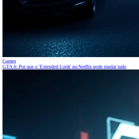
Games
GTA 6: Por que o 'Extended Look' na Netflix pode mudar tudo