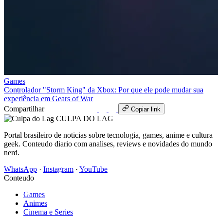
Games
Controlador "Storm King" da Xbox: Por que ele pode mudar sua
experiência em Gears of War
Compartilhar
WhatsApp
Copiar link
CULPA
DO
LAG
Portal brasileiro de noticias sobre tecnologia, games, anime e cultura
geek. Conteudo diario com analises, reviews e novidades do mundo
nerd.
WhatsApp
·
Instagram
·
YouTube
Conteudo
Games
Animes
Cinema e Series