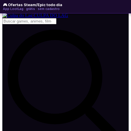
🎮 Ofertas Steam/Epic todo dia
quinta-feira, 06 de agosto de 2026
WhatsApp
Instagram
YouTube
App LootLag · grátis · sem cadastro
Newsletter
CULPA
DO
LAG