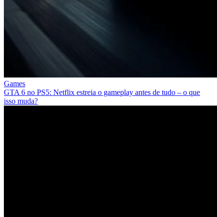
Games
GTA 6 no PS5: Netflix estreia o gameplay antes de tudo – o que
isso muda?