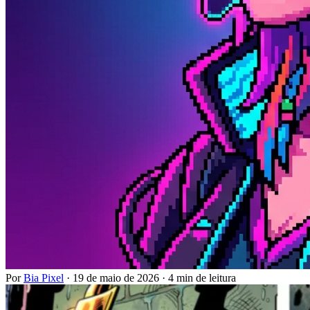
Por
Bia Pixel
·
19 de maio de 2026
·
4 min de leitura