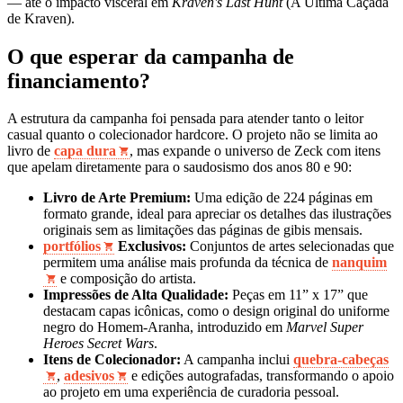
— até o impacto visceral em
Kraven's Last Hunt
(A Última Caçada
de Kraven).
O que esperar da campanha de
financiamento?
A estrutura da campanha foi pensada para atender tanto o leitor
casual quanto o colecionador hardcore. O projeto não se limita ao
livro de
capa dura
, mas expande o universo de Zeck com itens
que apelam diretamente para o saudosismo dos anos 80 e 90:
Livro de Arte Premium:
Uma edição de 224 páginas em
formato grande, ideal para apreciar os detalhes das ilustrações
originais sem as limitações das páginas de gibis mensais.
portfólios
Exclusivos:
Conjuntos de artes selecionadas que
permitem uma análise mais profunda da técnica de
nanquim
e composição do artista.
Impressões de Alta Qualidade:
Peças em 11” x 17” que
destacam capas icônicas, como o design original do uniforme
negro do Homem-Aranha, introduzido em
Marvel Super
Heroes Secret Wars
.
Itens de Colecionador:
A campanha inclui
quebra-cabeças
,
adesivos
e edições autografadas, transformando o apoio
ao projeto em uma experiência de curadoria pessoal.