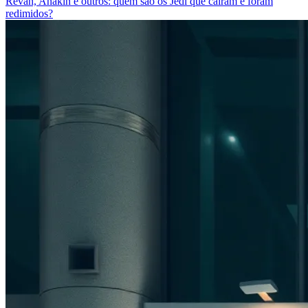
Revan, Anakin e outros: quem são os Jedi que caíram e foram
redimidos?