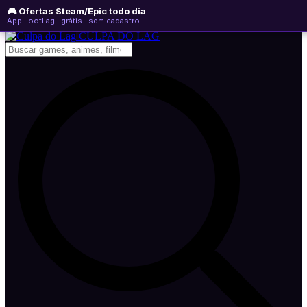
🎮 Ofertas Steam/Epic todo dia
sexta-feira, 07 de agosto de 2026
WhatsApp
Instagram
YouTube
App LootLag · grátis · sem cadastro
Newsletter
CULPA
DO
LAG