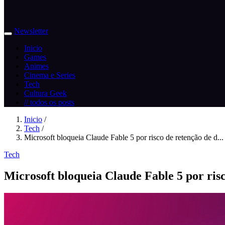
Newsletter
Inicio
Games
Animes
Cinema e Series
Tech
Cultura Geek
// todos os posts
Inicio
/
Tech
/
Microsoft bloqueia Claude Fable 5 por risco de retenção de d...
Tech
Microsoft bloqueia Claude Fable 5 por ris