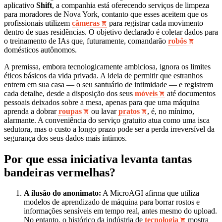
aplicativo
Shift
, a companhia está oferecendo serviços de limpeza
para moradores de Nova York, contanto que esses aceitem que os
profissionais utilizem
câmeras
para registrar cada movimento
dentro de suas residências. O objetivo declarado é coletar dados para
o treinamento de IAs que, futuramente, comandarão
robôs
domésticos autônomos.
A premissa, embora tecnologicamente ambiciosa, ignora os limites
éticos básicos da vida privada. A ideia de permitir que estranhos
entrem em sua casa — o seu santuário de intimidade — e registrem
cada detalhe, desde a disposição dos seus
móveis
até documentos
pessoais deixados sobre a mesa, apenas para que uma máquina
aprenda a dobrar
roupas
ou lavar
pratos
, é, no mínimo,
alarmante. A conveniência do serviço gratuito atua como uma isca
sedutora, mas o custo a longo prazo pode ser a perda irreversível da
segurança dos seus dados mais íntimos.
Por que essa iniciativa levanta tantas
bandeiras vermelhas?
A ilusão do anonimato:
A MicroAGI afirma que utiliza
modelos de aprendizado de máquina para borrar rostos e
informações sensíveis em tempo real, antes mesmo do upload.
No entanto, o histórico da indústria de
tecnologia
mostra