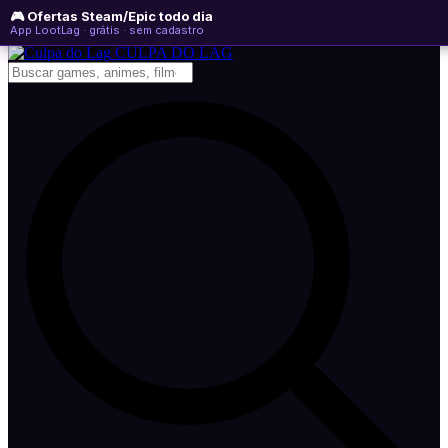
🎮 Ofertas Steam/Epic todo dia
domingo, 09 de agosto de 2026
WhatsApp
Instagram
YouTube
App LootLag · grátis · sem cadastro
Newsletter
CULPA
DO
LAG