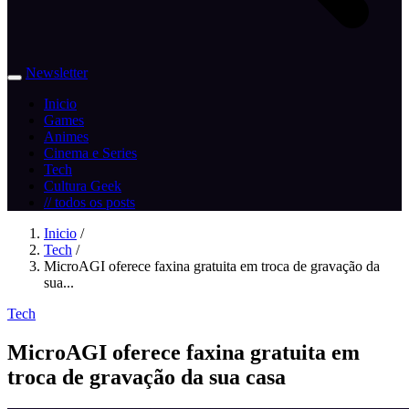
Newsletter
Inicio
Games
Animes
Cinema e Series
Tech
Cultura Geek
// todos os posts
Inicio
/
Tech
/
MicroAGI oferece faxina gratuita em troca de gravação da
sua...
Tech
MicroAGI oferece faxina gratuita em
troca de gravação da sua casa