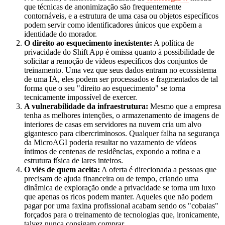
que técnicas de anonimização são frequentemente
contornáveis, e a estrutura de uma casa ou objetos específicos
podem servir como identificadores únicos que expõem a
identidade do morador.
O direito ao esquecimento inexistente:
A política de
privacidade do Shift App é omissa quanto à possibilidade de
solicitar a remoção de vídeos específicos dos conjuntos de
treinamento. Uma vez que seus dados entram no ecossistema
de uma IA, eles podem ser processados e fragmentados de tal
forma que o seu "direito ao esquecimento" se torna
tecnicamente impossível de exercer.
A vulnerabilidade da infraestrutura:
Mesmo que a empresa
tenha as melhores intenções, o armazenamento de imagens de
interiores de casas em servidores na nuvem cria um alvo
gigantesco para cibercriminosos. Qualquer falha na segurança
da MicroAGI poderia resultar no vazamento de vídeos
íntimos de centenas de residências, expondo a rotina e a
estrutura física de lares inteiros.
O viés de quem aceita:
A oferta é direcionada a pessoas que
precisam de ajuda financeira ou de tempo, criando uma
dinâmica de exploração onde a privacidade se torna um luxo
que apenas os ricos podem manter. Aqueles que não podem
pagar por uma faxina profissional acabam sendo os "cobaias"
forçados para o treinamento de tecnologias que, ironicamente,
talvez nunca consigam comprar.