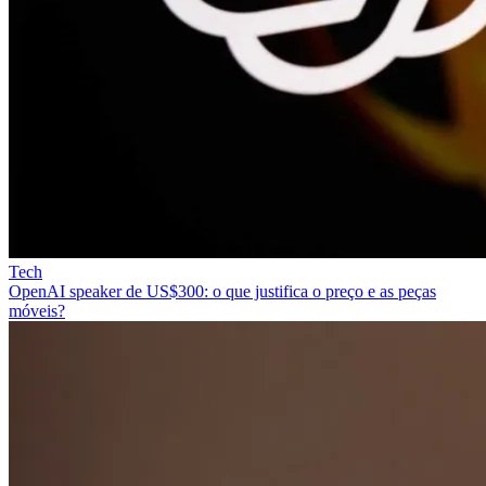
Tech
OpenAI speaker de US$300: o que justifica o preço e as peças
móveis?