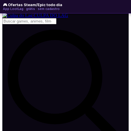
🎮 Ofertas Steam/Epic todo dia
sexta-feira, 07 de agosto de 2026
WhatsApp
Instagram
YouTube
App LootLag · grátis · sem cadastro
Newsletter
CULPA
DO
LAG