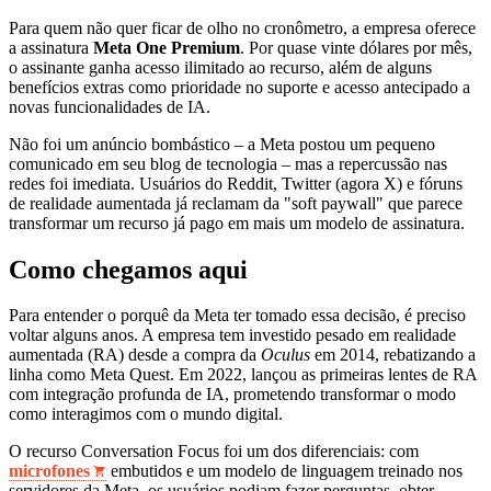
Para quem não quer ficar de olho no cronômetro, a empresa oferece
a assinatura
Meta One Premium
. Por quase vinte dólares por mês,
o assinante ganha acesso ilimitado ao recurso, além de alguns
benefícios extras como prioridade no suporte e acesso antecipado a
novas funcionalidades de IA.
Não foi um anúncio bombástico – a Meta postou um pequeno
comunicado em seu blog de tecnologia – mas a repercussão nas
redes foi imediata. Usuários do Reddit, Twitter (agora X) e fóruns
de realidade aumentada já reclamam da "soft paywall" que parece
transformar um recurso já pago em mais um modelo de assinatura.
Como chegamos aqui
Para entender o porquê da Meta ter tomado essa decisão, é preciso
voltar alguns anos. A empresa tem investido pesado em realidade
aumentada (RA) desde a compra da
Oculus
em 2014, rebatizando a
linha como Meta Quest. Em 2022, lançou as primeiras lentes de RA
com integração profunda de IA, prometendo transformar o modo
como interagimos com o mundo digital.
O recurso Conversation Focus foi um dos diferenciais: com
microfones
embutidos e um modelo de linguagem treinado nos
servidores da Meta, os usuários podiam fazer perguntas, obter