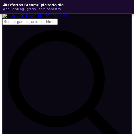
🎮 Ofertas Steam/Epic todo dia
sábado, 08 de agosto de 2026
WhatsApp
Instagram
YouTube
App LootLag · grátis · sem cadastro
Newsletter
CULPA
DO
LAG