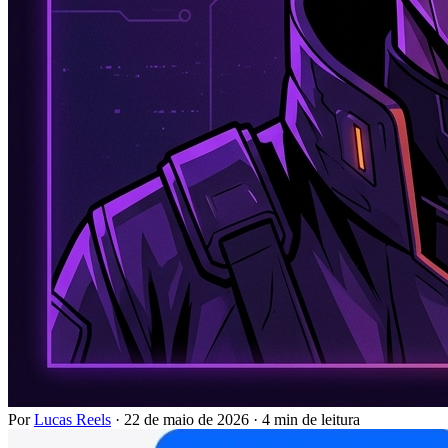
Por
Lucas Reels
·
22 de maio de 2026
·
4 min de leitura