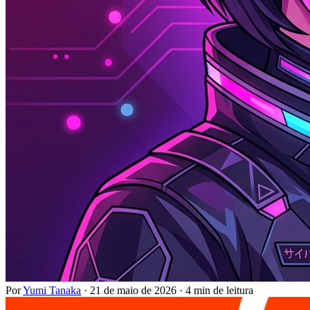
Por
Yumi Tanaka
·
21 de maio de 2026
·
4 min de leitura