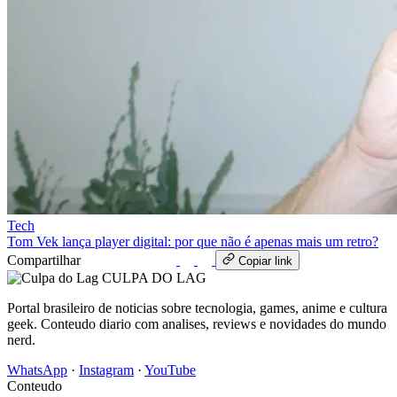
Tech
Tom Vek lança player digital: por que não é apenas mais um retro?
Compartilhar
WhatsApp
Copiar link
CULPA
DO
LAG
Portal brasileiro de noticias sobre tecnologia, games, anime e cultura
geek. Conteudo diario com analises, reviews e novidades do mundo
nerd.
WhatsApp
·
Instagram
·
YouTube
Conteudo