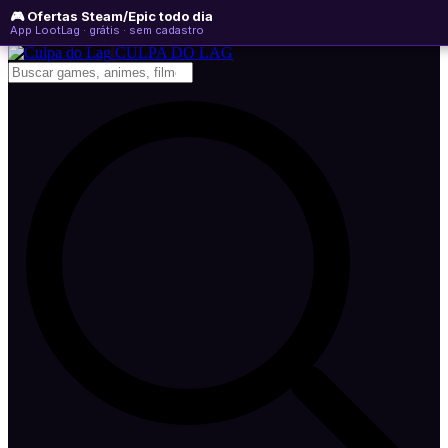
🎮 Ofertas Steam/Epic todo dia
domingo, 09 de agosto de 2026
WhatsApp
Instagram
YouTube
App LootLag · grátis · sem cadastro
Newsletter
CULPA
DO
LAG