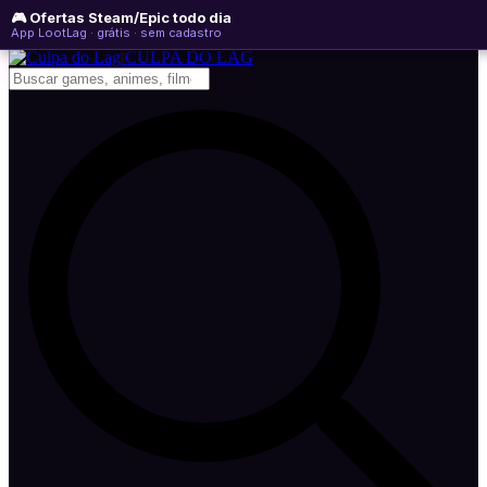
🎮 Ofertas Steam/Epic todo dia
quinta-feira, 06 de agosto de 2026
WhatsApp
Instagram
YouTube
App LootLag · grátis · sem cadastro
Newsletter
CULPA
DO
LAG