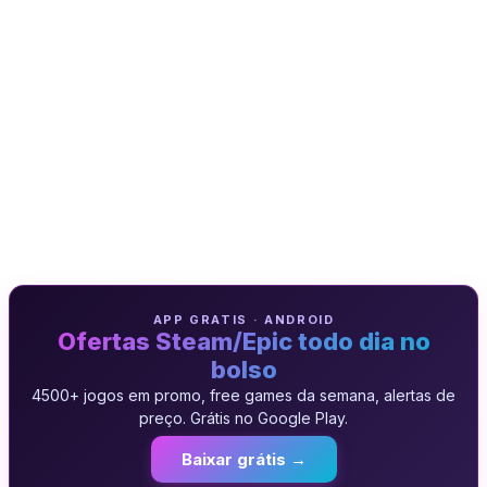
APP GRATIS · ANDROID
Ofertas Steam/Epic todo dia no
bolso
4500+ jogos em promo, free games da semana, alertas de
preço. Grátis no Google Play.
Baixar grátis →