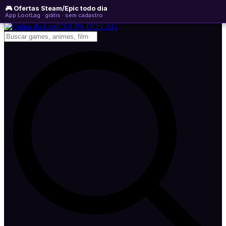
🎮 Ofertas Steam/Epic todo dia
quarta-feira, 05 de agosto de 2026
WhatsApp
Instagram
YouTube
App LootLag · grátis · sem cadastro
Newsletter
CULPA
DO
LAG