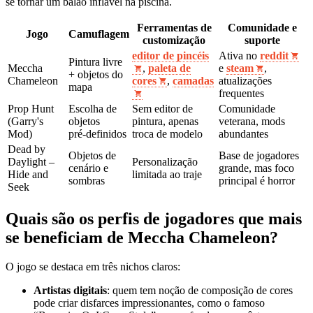
se tornar um balão inflável na piscina.
Ferramentas de
Comunidade e
Jogo
Camuflagem
customização
suporte
editor de pincéis
Ativa no
reddit
Pintura livre
Meccha
,
paleta de
e
steam
,
+ objetos do
Chameleon
cores
,
camadas
atualizações
mapa
frequentes
Prop Hunt
Escolha de
Sem editor de
Comunidade
(Garry's
objetos
pintura, apenas
veterana, mods
Mod)
pré‑definidos
troca de modelo
abundantes
Dead by
Objetos de
Base de jogadores
Daylight –
Personalização
cenário e
grande, mas foco
Hide and
limitada ao traje
sombras
principal é horror
Seek
Quais são os perfis de jogadores que mais
se beneficiam de Meccha Chameleon?
O jogo se destaca em três nichos claros:
Artistas digitais
: quem tem noção de composição de cores
pode criar disfarces impressionantes, como o famoso