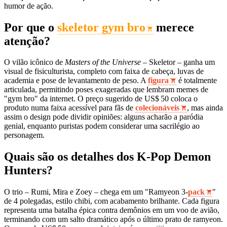
humor de ação.
Por que o
skeletor gym bro
merece
atenção?
O vilão icônico de
Masters of the Universe
– Skeletor – ganha um
visual de fisiculturista, completo com faixa de cabeça, luvas de
academia e pose de levantamento de peso. A
figura
é totalmente
articulada, permitindo poses exageradas que lembram memes de
"gym bro" da internet. O preço sugerido de US$ 50 coloca o
produto numa faixa acessível para fãs de
colecionáveis
, mas ainda
assim o design pode dividir opiniões: alguns acharão a paródia
genial, enquanto puristas podem considerar uma sacrilégio ao
personagem.
Quais são os detalhes dos K‑Pop Demon
Hunters?
O trio – Rumi, Mira e Zoey – chega em um "Ramyeon 3‑
pack
"
de 4 polegadas, estilo chibi, com acabamento brilhante. Cada figura
representa uma batalha épica contra demônios em um voo de avião,
terminando com um salto dramático após o último prato de ramyeon.