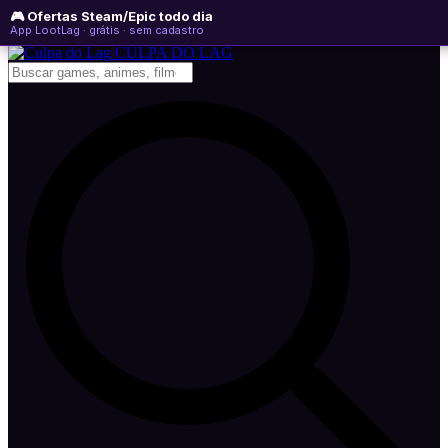
🎮 Ofertas Steam/Epic todo dia
quinta-feira, 06 de agosto de 2026
WhatsApp
Instagram
YouTube
App LootLag · grátis · sem cadastro
Newsletter
CULPA
DO
LAG