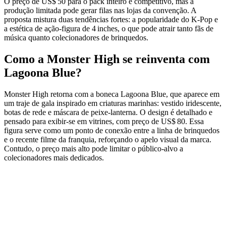
O preço de US$ 50 para o pack inteiro é competitivo, mas a
produção limitada pode gerar filas nas lojas da convenção. A
proposta mistura duas tendências fortes: a popularidade do K‑Pop e
a estética de ação‑figura de 4 inches, o que pode atrair tanto fãs de
música quanto colecionadores de brinquedos.
Como a Monster High se reinventa com
Lagoona Blue?
Monster High retorna com a boneca Lagoona Blue, que aparece em
um traje de gala inspirado em criaturas marinhas: vestido iridescente,
botas de rede e máscara de peixe‑lanterna. O design é detalhado e
pensado para exibir-se em vitrines, com preço de US$ 80. Essa
figura serve como um ponto de conexão entre a linha de brinquedos
e o recente filme da franquia, reforçando o apelo visual da marca.
Contudo, o preço mais alto pode limitar o público‑alvo a
colecionadores mais dedicados.