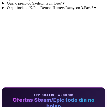
Qual o preço do Skeletor Gym Bro?
▾
O que inclui o K‑Pop Demon Hunters Ramyeon 3‑Pack?
▾
APP GRATIS · ANDROID
Ofertas Steam/Epic todo dia no
bolso