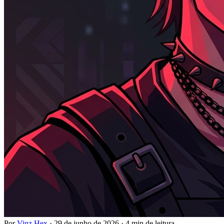
Por
Vinz Hex
·
29 de junho de 2026
·
4 min de leitura