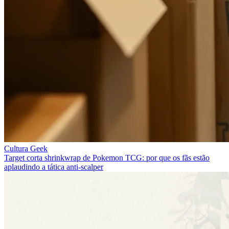
Cultura Geek
Target corta shrinkwrap de Pokemon TCG: por que os fãs estão
aplaudindo a tática anti-scalper