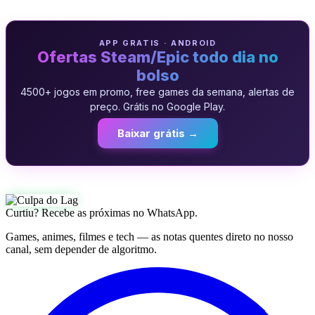
APP GRATIS · ANDROID
Ofertas Steam/Epic todo dia no
bolso
4500+ jogos em promo, free games da semana, alertas de
preço. Grátis no Google Play.
Baixar grátis →
Curtiu? Recebe as próximas no WhatsApp.
Games, animes, filmes e tech — as notas quentes direto no nosso
canal, sem depender de algoritmo.