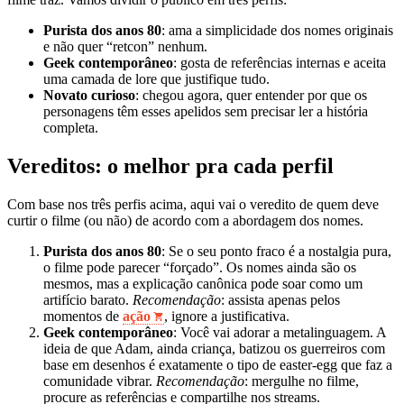
Purista dos anos 80
: ama a simplicidade dos nomes originais
e não quer “retcon” nenhum.
Geek contemporâneo
: gosta de referências internas e aceita
uma camada de lore que justifique tudo.
Novato curioso
: chegou agora, quer entender por que os
personagens têm esses apelidos sem precisar ler a história
completa.
Vereditos: o melhor pra cada perfil
Com base nos três perfis acima, aqui vai o veredito de quem deve
curtir o filme (ou não) de acordo com a abordagem dos nomes.
Purista dos anos 80
: Se o seu ponto fraco é a nostalgia pura,
o filme pode parecer “forçado”. Os nomes ainda são os
mesmos, mas a explicação canônica pode soar como um
artifício barato.
Recomendação
: assista apenas pelos
momentos de
ação
, ignore a justificativa.
Geek contemporâneo
: Você vai adorar a metalinguagem. A
ideia de que Adam, ainda criança, batizou os guerreiros com
base em desenhos é exatamente o tipo de easter‑egg que faz a
comunidade vibrar.
Recomendação
: mergulhe no filme,
procure as referências e compartilhe nos streams.