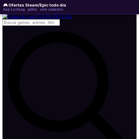
🎮 Ofertas Steam/Epic todo dia
quinta-feira, 06 de agosto de 2026
WhatsApp
Instagram
YouTube
App LootLag · grátis · sem cadastro
Newsletter
CULPA
DO
LAG