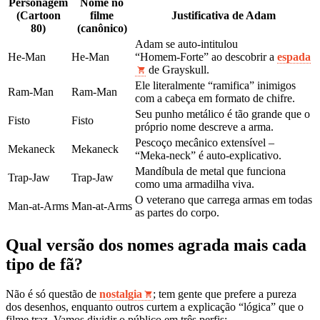
Personagem
Nome no
(Cartoon
filme
Justificativa de Adam
80)
(canônico)
Adam se auto‑intitulou
He‑Man
He‑Man
“Homem‑Forte” ao descobrir a
espada
de Grayskull.
Ele literalmente “ramifica” inimigos
Ram‑Man
Ram‑Man
com a cabeça em formato de chifre.
Seu punho metálico é tão grande que o
Fisto
Fisto
próprio nome descreve a arma.
Pescoço mecânico extensível –
Mekaneck
Mekaneck
“Meka‑neck” é auto‑explicativo.
Mandíbula de metal que funciona
Trap‑Jaw
Trap‑Jaw
como uma armadilha viva.
O veterano que carrega armas em todas
Man‑at‑Arms
Man‑at‑Arms
as partes do corpo.
Qual versão dos nomes agrada mais cada
tipo de fã?
Não é só questão de
nostalgia
; tem gente que prefere a pureza
dos desenhos, enquanto outros curtem a explicação “lógica” que o
filme traz. Vamos dividir o público em três perfis: