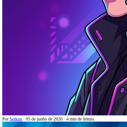
Por
Setkun
·
05 de junho de 2026
·
4 min de leitura