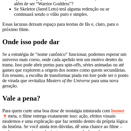
além de ser “Warrior Goddess”?
Se Skeletor (Jared Leto) terá alguma redenção ou se
continuará sendo o vilão puro e simples.
Essas lacunas deixam espaço para teorias de fãs e, claro, para o
próximo filme.
Onde isso pode dar
Se a estratégia de “nome canônico” funcionar, podemos esperar um
universo mais coeso, onde cada apelido tem um motivo dentro da
trama. Isso pode abrir portas para spin‑offs, séries animadas ou até
games que explorem a origem dos nomes como quests secundárias.
Em resumo, a escolha de transformar piada em lore pode ser o ponto
de virada que revitaliza
Masters of the Universe
para uma nova
geração.
Vale a pena?
Para quem curte uma boa dose de nostalgia misturada com
humor
meta, o filme entrega exatamente isso: ação, efeitos visuais
modernos e uma explicação que faz sentido dentro da própria lógica
da história. Se você ainda tem dúvidas, dê uma chance ao filme –