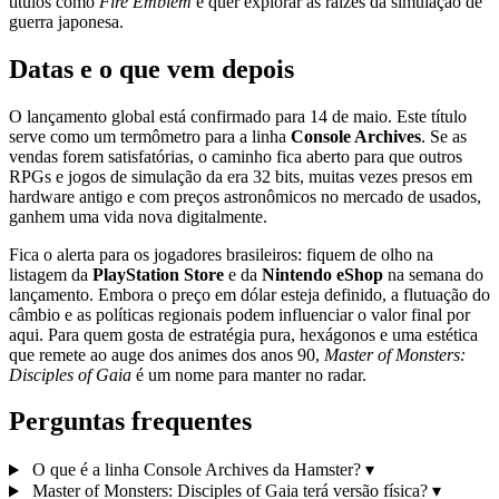
títulos como
Fire Emblem
e quer explorar as raízes da simulação de
guerra japonesa.
Datas e o que vem depois
O lançamento global está confirmado para 14 de maio. Este título
serve como um termômetro para a linha
Console Archives
. Se as
vendas forem satisfatórias, o caminho fica aberto para que outros
RPGs e jogos de simulação da era 32 bits, muitas vezes presos em
hardware antigo e com preços astronômicos no mercado de usados,
ganhem uma vida nova digitalmente.
Fica o alerta para os jogadores brasileiros: fiquem de olho na
listagem da
PlayStation Store
e da
Nintendo eShop
na semana do
lançamento. Embora o preço em dólar esteja definido, a flutuação do
câmbio e as políticas regionais podem influenciar o valor final por
aqui. Para quem gosta de estratégia pura, hexágonos e uma estética
que remete ao auge dos animes dos anos 90,
Master of Monsters:
Disciples of Gaia
é um nome para manter no radar.
Perguntas frequentes
O que é a linha Console Archives da Hamster?
▾
Master of Monsters: Disciples of Gaia terá versão física?
▾