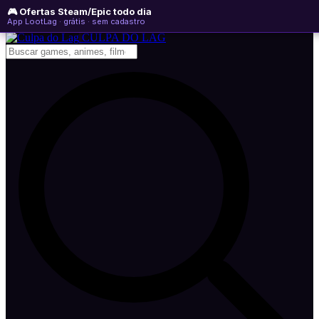
🎮 Ofertas Steam/Epic todo dia
sexta-feira, 07 de agosto de 2026
WhatsApp
Instagram
YouTube
App LootLag · grátis · sem cadastro
Newsletter
CULPA
DO
LAG