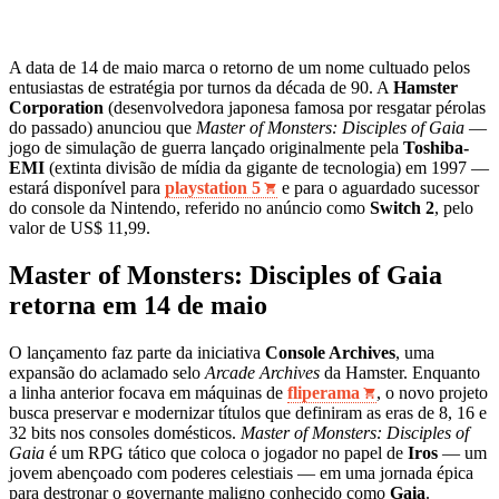
A data de 14 de maio marca o retorno de um nome cultuado pelos
entusiastas de estratégia por turnos da década de 90. A
Hamster
Corporation
(desenvolvedora japonesa famosa por resgatar pérolas
do passado) anunciou que
Master of Monsters: Disciples of Gaia
—
jogo de simulação de guerra lançado originalmente pela
Toshiba-
EMI
(extinta divisão de mídia da gigante de tecnologia) em 1997 —
estará disponível para
playstation 5
e para o aguardado sucessor
do console da Nintendo, referido no anúncio como
Switch 2
, pelo
valor de US$ 11,99.
Master of Monsters: Disciples of Gaia
retorna em 14 de maio
O lançamento faz parte da iniciativa
Console Archives
, uma
expansão do aclamado selo
Arcade Archives
da Hamster. Enquanto
a linha anterior focava em máquinas de
fliperama
, o novo projeto
busca preservar e modernizar títulos que definiram as eras de 8, 16 e
32 bits nos consoles domésticos.
Master of Monsters: Disciples of
Gaia
é um RPG tático que coloca o jogador no papel de
Iros
— um
jovem abençoado com poderes celestiais — em uma jornada épica
para destronar o governante maligno conhecido como
Gaia
.