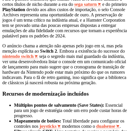
certos títulos de nicho durante a era do
sega saturn
e do primeiro
PlayStation
devido aos altos custos de importação, o selo Console
Archives representa uma oportunidade de ouro. A preservação de
jogos é um tema crítico na indústria atual, e a Hamster Corporation
tem se provado uma das poucas empresas dispostas a entregar
emulações de alta fidelidade com recursos que tornam a experiência
palatável para os padrões de 2024.
O anúncio chama a atenção não apenas pelo jogo em si, mas pela
menção explícita ao
Switch 2
. Embora a existência do sucessor do
nintendo switch
seja o segredo mais mal guardado da indústria,
ver uma desenvolvedora listar o console em um comunicado oficial
de lançamento para maio sugere que o cronograma de transição de
hardware da Nintendo pode estar mais próximo do que os rumores
indicavam. Para o fã de retro gaming, isso significa que a biblioteca
de clássicos já nascerá robusta na próxima geração.
Recursos de modernização incluídos
Múltiplos pontos de salvamento (Save States):
Essencial
para um jogo de estratégia onde um erro pode custar horas de
progresso.
Mapeamento de botões:
Total liberdade para configurar os
controles nos
joysticks
modernos como o
dualsense
.