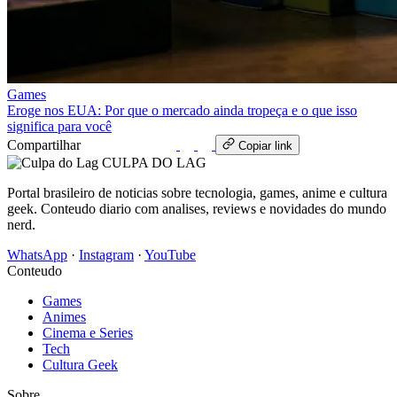
Games
Eroge nos EUA: Por que o mercado ainda tropeça e o que isso
significa para você
Compartilhar
WhatsApp
Copiar link
CULPA
DO
LAG
Portal brasileiro de noticias sobre tecnologia, games, anime e cultura
geek. Conteudo diario com analises, reviews e novidades do mundo
nerd.
WhatsApp
·
Instagram
·
YouTube
Conteudo
Games
Animes
Cinema e Series
Tech
Cultura Geek
Sobre