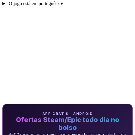
O jogo está em português?
▾
APP GRATIS · ANDROID
Ofertas Steam/Epic todo dia no
bolso
4500+ jogos em promo, free games da semana, alertas de