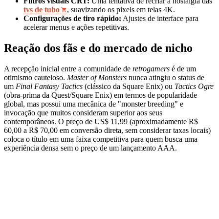
Filtros visuais CRT:
Uma tentativa de recriar a nostalgia das
tvs de tubo
, suavizando os pixels em telas 4K.
Configurações de tiro rápido:
Ajustes de interface para
acelerar menus e ações repetitivas.
Reação dos fãs e do mercado de nicho
A recepção inicial entre a comunidade de
retrogamers
é de um
otimismo cauteloso.
Master of Monsters
nunca atingiu o status de
um
Final Fantasy Tactics
(clássico da Square Enix) ou
Tactics Ogre
(obra-prima da Quest/Square Enix) em termos de popularidade
global, mas possui uma mecânica de "monster breeding" e
invocação que muitos consideram superior aos seus
contemporâneos. O preço de US$ 11,99 (aproximadamente R$
60,00 a R$ 70,00 em conversão direta, sem considerar taxas locais)
coloca o título em uma faixa competitiva para quem busca uma
experiência densa sem o preço de um lançamento AAA.