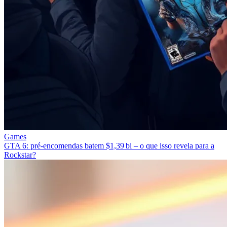
Games
GTA 6: pré‑encomendas batem $1,39 bi – o que isso revela para a
Rockstar?