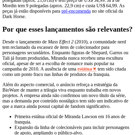
polegadas (aprox. 21,6 cm) e tem preço de US$ 54,99. Já a de
Mordin tem 9 polegadas (aprox. 22,9 cm) e custa US$ 64,99. As
peças já estão disponíveis para
pré‑encomenda
no site oficial da
Dark Horse.
Por que esses lançamentos são relevantes?
Desde o lançamento de
Mass Effect 2
(2010), a comunidade nerd
tem reclamado da escassez de itens de colecionador para
personagens secundários. Enquanto figuras de Shepard, Garrus ou
Tali já foram produzidas, Miranda nunca recebeu uma escultura
oficial, apesar de ser a escolha de romance mais popular na
campanha de 2010. A ausência de uma
estátua
tem sido citada
como um ponto fraco nas linhas de produtos da franquia.
Além do aspecto comercial, o anúncio reforça a estratégia da
BioWare de manter a trilogia viva enquanto trabalha em novos
projetos. A empresa ainda não confirmou um novo título da série,
mas a demanda por conteúdo nostálgico tem sido um indicativo de
que a marca ainda possui capital de fandom significativo.
Primeira estátua oficial de Miranda Lawson em 16 anos de
franquia.
Expansão da linha de colecionáveis para incluir personagens
de apoio, ampliando o público‑alvo.