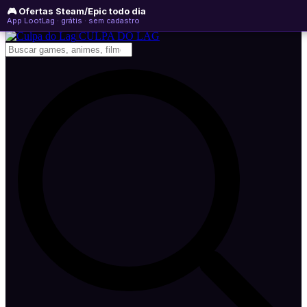
🎮 Ofertas Steam/Epic todo dia
sábado, 08 de agosto de 2026
WhatsApp
Instagram
YouTube
App LootLag · grátis · sem cadastro
Newsletter
CULPA
DO
LAG