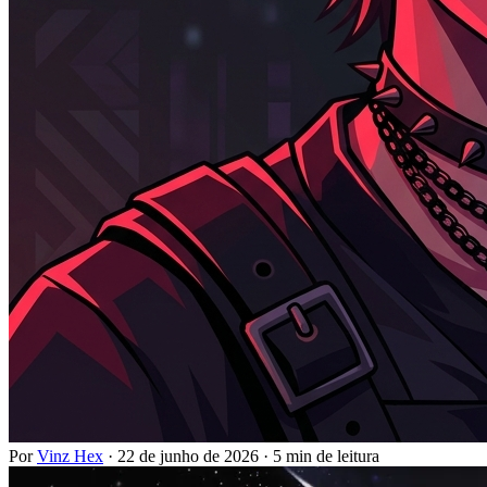
Por
Vinz Hex
·
22 de junho de 2026
·
5 min de leitura