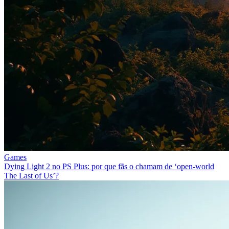
Games
Dying Light 2 no PS Plus: por que fãs o chamam de ‘open-world
The Last of Us’?