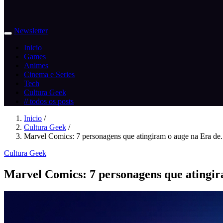
Newsletter
Inicio
Games
Animes
Cinema e Series
Tech
Cultura Geek
// todos os posts
Inicio
/
Cultura Geek
/
Marvel Comics: 7 personagens que atingiram o auge na Era de.
Cultura Geek
Marvel Comics: 7 personagens que atingir