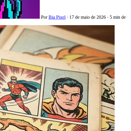
Por
Bia Pixel
·
17 de maio de 2026
·
5 min de