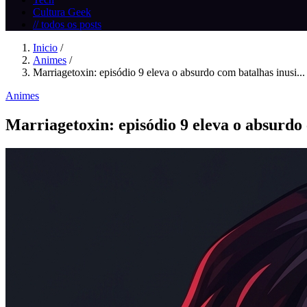
Cultura Geek
// todos os posts
Inicio
/
Animes
/
Marriagetoxin: episódio 9 eleva o absurdo com batalhas inusi...
Animes
Marriagetoxin: episódio 9 eleva o absurdo