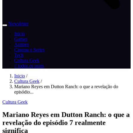
Newsletter
Inicio
Games
Animes
Cinema e Series
Tech
Cultura Geek
// todos os posts
Inicio
/
Cultura Geek
/
Mariano Reyes em Dutton Ranch: o que a revelação do
episódio...
Cultura Geek
Mariano Reyes em Dutton Ranch: o que a
revelação do episódio 7 realmente
significa