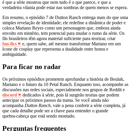
é que a série mostrou que nem tudo é o que parece, e que a
verdadeira vilania pode estar nas sombras de quem menos se espera.
Em resumo, o episódio 7 de Dutton Ranch entrega mais do que uma
simples revelação de identidade; ele redefine a dinâmica de poder e
coloca Mariano Reyes como um personagem que, embora ainda
envolto em mistério, tem potencial para mudar o rumo da série. Os
fãs brasileiros têm agora material suficiente para teorizar, criar
fan‑fics
e, quem sabe, até mesmo transformar Mariano em um
ícone de cosplay que representa a dualidade entre honra e
ambiguidade.
Para ficar no radar
Os próximos episódios prometem aprofundar a história de Beulah,
Mariano e o futuro da 10 Petal Ranch. Enquanto isso, acompanhe as
discussões nas redes sociais, especialmente nos grupos de Reddit e
discord
dedicados à série, pois lá surgirão teorias que podem
antecipar os próximos passos da trama. Se você ainda não
acompanha
Dutton Ranch
, vale a pena conferir a série completa, já
que cada detalhe pode ser a chave para entender o grande
quebra‑cabeça que está sendo montado.
Perguntas frequentes