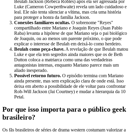
Beulah Jackson (Rebeca Robles) após ela ser agressada por
Luke (Cameron Cowperthwaite) revela um lado cuidadoso e
leal. Ele não tenta silenciar a vítima, mas cria uma história
para proteger a honra da família Jackson.
Conexões familiares ocultas.
O sobrenome "Reyes"
compartilhado entre Mariano e Joaquin Reyes (Juan Pablo
Raba) levanta a hipótese de que Mariano seja o pai biológico
de Joaquin, ou ao menos um parente próximo, o que pode
explicar o interesse de Beulah em deixá‑lo como herdeiro.
Beulah como peça-chave.
A revelação de que Beulah matou
Luke e que ela tem segredos ainda maiores que os de Beth
Dutton coloca a matriarca como uma das verdadeiras
antagonistas internas, enquanto Mariano parece mais um
aliado inesperado.
Possível retorno futuro.
O episódio termina com Mariano
ainda presente, mas sem explicação clara de onde está. Isso
deixa em aberto a possibilidade de ele voltar para confrontar
Rob‑Will Jackson (Jai Courtney) e mudar a hierarquia da 10
Petal.
Por que isso importa para o público geek
brasileiro?
Os fãs brasileiros de séries de drama western costumam valorizar a