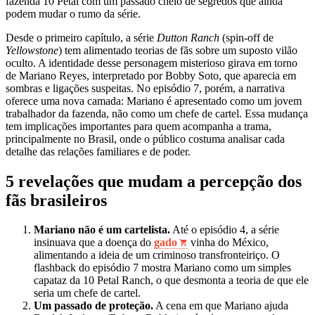
fazenda 10 Petal com um passado cheio de segredos que ainda
podem mudar o rumo da série.
Desde o primeiro capítulo, a série
Dutton Ranch
(spin‑off de
Yellowstone
) tem alimentado teorias de fãs sobre um suposto vilão
oculto. A identidade desse personagem misterioso girava em torno
de Mariano Reyes, interpretado por Bobby Soto, que aparecia em
sombras e ligações suspeitas. No episódio 7, porém, a narrativa
oferece uma nova camada: Mariano é apresentado como um jovem
trabalhador da fazenda, não como um chefe de cartel. Essa mudança
tem implicações importantes para quem acompanha a trama,
principalmente no Brasil, onde o público costuma analisar cada
detalhe das relações familiares e de poder.
5 revelações que mudam a percepção dos
fãs brasileiros
Mariano não é um cartelista.
Até o episódio 4, a série
insinuava que a doença do
gado
vinha do México,
alimentando a ideia de um criminoso transfronteiriço. O
flashback do episódio 7 mostra Mariano como um simples
capataz da 10 Petal Ranch, o que desmonta a teoria de que ele
seria um chefe de cartel.
Um passado de proteção.
A cena em que Mariano ajuda