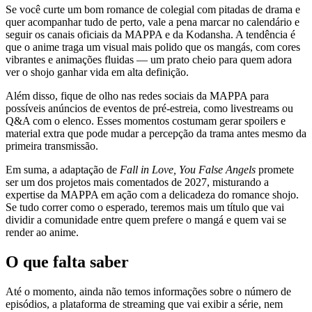
Se você curte um bom romance de colegial com pitadas de drama e
quer acompanhar tudo de perto, vale a pena marcar no calendário e
seguir os canais oficiais da MAPPA e da Kodansha. A tendência é
que o anime traga um visual mais polido que os mangás, com cores
vibrantes e animações fluidas — um prato cheio para quem adora
ver o shojo ganhar vida em alta definição.
Além disso, fique de olho nas redes sociais da MAPPA para
possíveis anúncios de eventos de pré-estreia, como livestreams ou
Q&A com o elenco. Esses momentos costumam gerar spoilers e
material extra que pode mudar a percepção da trama antes mesmo da
primeira transmissão.
Em suma, a adaptação de
Fall in Love, You False Angels
promete
ser um dos projetos mais comentados de 2027, misturando a
expertise da MAPPA em ação com a delicadeza do romance shojo.
Se tudo correr como o esperado, teremos mais um título que vai
dividir a comunidade entre quem prefere o mangá e quem vai se
render ao anime.
O que falta saber
Até o momento, ainda não temos informações sobre o número de
episódios, a plataforma de streaming que vai exibir a série, nem