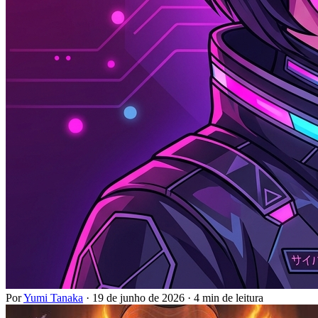
Por
Yumi Tanaka
·
19 de junho de 2026
·
4 min de leitura