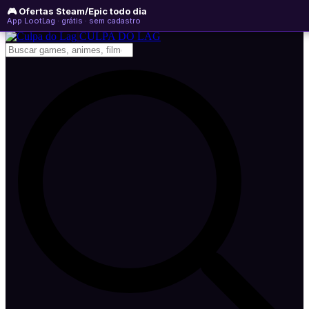
🎮 Ofertas Steam/Epic todo dia
domingo, 09 de agosto de 2026
WhatsApp
Instagram
YouTube
App LootLag · grátis · sem cadastro
Newsletter
CULPA
DO
LAG