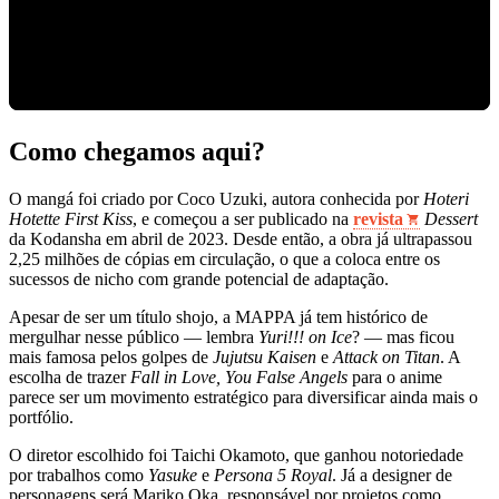
Como chegamos aqui?
O mangá foi criado por Coco Uzuki, autora conhecida por
Hoteri
Hotette First Kiss
, e começou a ser publicado na
revista
Dessert
da Kodansha em abril de 2023. Desde então, a obra já ultrapassou
2,25 milhões de cópias em circulação, o que a coloca entre os
sucessos de nicho com grande potencial de adaptação.
Apesar de ser um título shojo, a MAPPA já tem histórico de
mergulhar nesse público — lembra
Yuri!!! on Ice
? — mas ficou
mais famosa pelos golpes de
Jujutsu Kaisen
e
Attack on Titan
. A
escolha de trazer
Fall in Love, You False Angels
para o anime
parece ser um movimento estratégico para diversificar ainda mais o
portfólio.
O diretor escolhido foi Taichi Okamoto, que ganhou notoriedade
por trabalhos como
Yasuke
e
Persona 5 Royal
. Já a designer de
personagens será Mariko Oka, responsável por projetos como