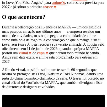
in Love, You False Angels" para
anime
, com estreia prevista para
2027 e já soltou o primeiro
teaser
.
O que aconteceu?
Durante a celebração dos 15 anos da MAPPA — um dos estúdios
mais pesados em ação nos últimos anos — a empresa revelou um
monte de novidades, mas o que pegou a comunidade de anime
como uma bola de fogo foi a confirmação de que o mangá
Fall in
Love, You False Angels
receberá sua versão animada. A notícia veio
oficialmente em 11 de junho de 2026, quando a própria MAPPA
postou um
visual
de
capa
que deixou todo mundo babando.
Ainda sem data exata, o anime está programado para estrear em
2027.
Além do visual, o estúdio soltou um teaser de 60 segundos que
mostra os protagonistas Otogi Katsura e Toki Ninomae, dando uma
pista do clima romântico‑dramático da série. O teaser foi postado no
canal oficial do YouTube da MAPPA, que também divulgou a lista
de diretores e designers envolvidos.