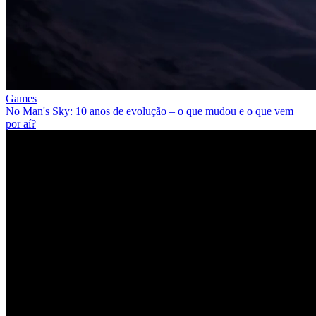
Games
No Man's Sky: 10 anos de evolução – o que mudou e o que vem
por aí?