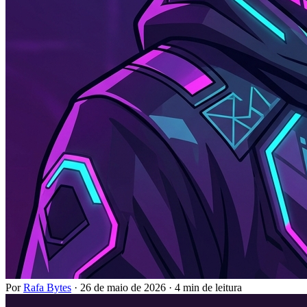
Por
Rafa Bytes
·
26 de maio de 2026
·
4 min de leitura