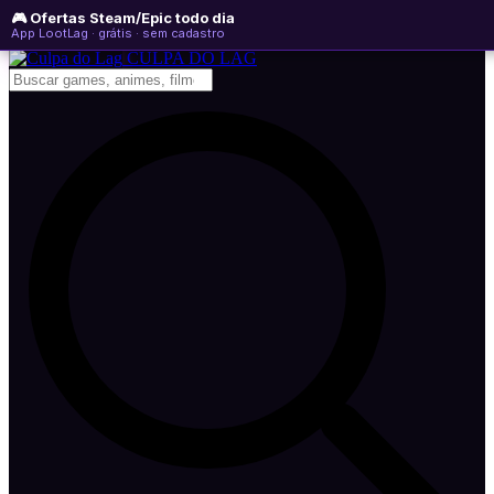
🎮 Ofertas Steam/Epic todo dia
segunda-feira, 10 de agosto de 2026
WhatsApp
Instagram
YouTube
App LootLag · grátis · sem cadastro
Newsletter
CULPA
DO
LAG