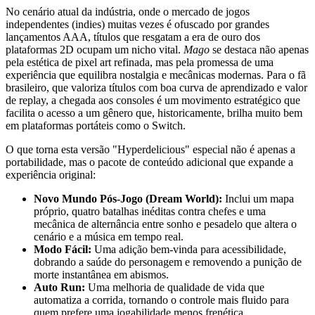
No cenário atual da indústria, onde o mercado de jogos
independentes (indies) muitas vezes é ofuscado por grandes
lançamentos AAA, títulos que resgatam a era de ouro dos
plataformas 2D ocupam um nicho vital.
Mago
se destaca não apenas
pela estética de pixel art refinada, mas pela promessa de uma
experiência que equilibra nostalgia e mecânicas modernas. Para o fã
brasileiro, que valoriza títulos com boa curva de aprendizado e valor
de replay, a chegada aos consoles é um movimento estratégico que
facilita o acesso a um gênero que, historicamente, brilha muito bem
em plataformas portáteis como o Switch.
O que torna esta versão "Hyperdelicious" especial não é apenas a
portabilidade, mas o pacote de conteúdo adicional que expande a
experiência original:
Novo Mundo Pós-Jogo (Dream World):
Inclui um mapa
próprio, quatro batalhas inéditas contra chefes e uma
mecânica de alternância entre sonho e pesadelo que altera o
cenário e a música em tempo real.
Modo Fácil:
Uma adição bem-vinda para acessibilidade,
dobrando a saúde do personagem e removendo a punição de
morte instantânea em abismos.
Auto Run:
Uma melhoria de qualidade de vida que
automatiza a corrida, tornando o controle mais fluido para
quem prefere uma jogabilidade menos frenética.