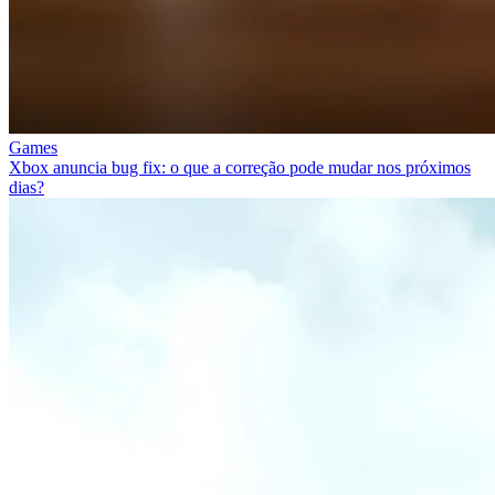
Games
Xbox anuncia bug fix: o que a correção pode mudar nos próximos
dias?