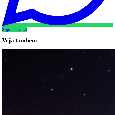
Seguir no canal
Veja
tambem