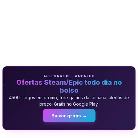
APP GRATIS · ANDROID
Ofertas Steam/Epic todo dia no
bolso
4500+ jogos em promo, free games da semana, alertas de
preço. Grátis no Google Play.
Baixar grátis →