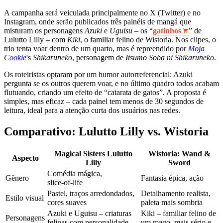
A campanha será veiculada principalmente no X (Twitter) e no
Instagram, onde serão publicados três painéis de mangá que
misturam os personagens
Azuki
e
Uguisu
– os “
gatinhos
” de
Lulutto Lilly – com
Kiki
, o familiar felino de Wistoria. Nos clipes, o
trio tenta voar dentro de um quarto, mas é repreendido por
Moja
Cookie
's
Shikaruneko
, personagem de
Itsumo Soba ni Shikaruneko
.
Os roteiristas optaram por um humor autorreferencial: Azuki
pergunta se os outros querem voar, e no último quadro todos acabam
flutuando, criando um efeito de “catarata de gatos”. A proposta é
simples, mas eficaz – cada painel tem menos de 30 segundos de
leitura, ideal para a atenção curta dos usuários nas redes.
Comparativo: Lulutto Lilly vs. Wistoria
Magical Sisters Lulutto
Wistoria: Wand &
Aspecto
Lilly
Sword
Comédia mágica,
Gênero
Fantasia épica, ação
slice‑of‑life
Pastel, traços arredondados,
Detalhamento realista,
Estilo visual
cores suaves
paleta mais sombria
Azuki e Uguisu – criaturas
Kiki – familiar felino de
Personagens
felinas com personalidade
um mago, mais sério e