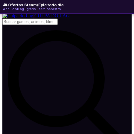
🎮 Ofertas Steam/Epic todo dia
sábado, 08 de agosto de 2026
WhatsApp
Instagram
YouTube
App LootLag · grátis · sem cadastro
Newsletter
CULPA
DO
LAG