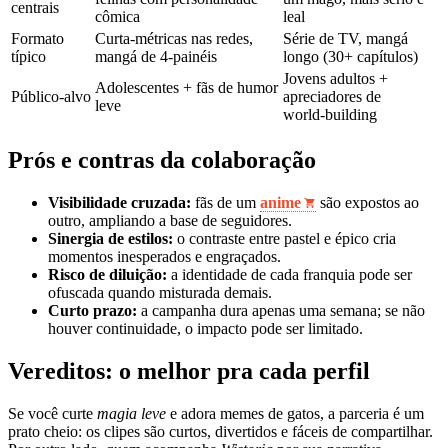
centrais
cômica
leal
Formato
Curta‑métricas nas redes,
Série de TV, mangá
típico
mangá de 4‑painéis
longo (30+ capítulos)
Jovens adultos +
Adolescentes + fãs de humor
Público‑alvo
apreciadores de
leve
world‑building
Prós e contras da colaboração
Visibilidade cruzada:
fãs de um
anime
são expostos ao
outro, ampliando a base de seguidores.
Sinergia de estilos:
o contraste entre pastel e épico cria
momentos inesperados e engraçados.
Risco de diluição:
a identidade de cada franquia pode ser
ofuscada quando misturada demais.
Curto prazo:
a campanha dura apenas uma semana; se não
houver continuidade, o impacto pode ser limitado.
Vereditos: o melhor pra cada perfil
Se você curte
magia leve
e adora memes de gatos, a parceria é um
prato cheio: os clipes são curtos, divertidos e fáceis de compartilhar.