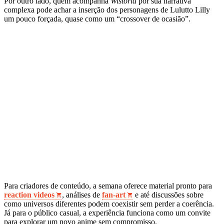
Por outro lado, quem acompanha
Wistoria
por sua narrativa
complexa pode achar a inserção dos personagens de Lulutto Lilly
um pouco forçada, quase como um “crossover de ocasião”.
Para criadores de conteúdo, a semana oferece material pronto para
reaction videos
, análises de
fan‑art
e até discussões sobre
como universos diferentes podem coexistir sem perder a coerência.
Já para o público casual, a experiência funciona como um convite
para explorar um novo anime sem compromisso.