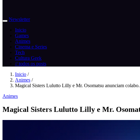
Newsletter
Inicio
Games
Animes
Cinema e Series
Tech
Cultura Geek
// todos os posts
Inicio
/
Animes
/
Magical Sisters Lulutto Lilly e Mr. Osomatsu anunciam colabo.
Animes
Magical Sisters Lulutto Lilly e Mr. Osom