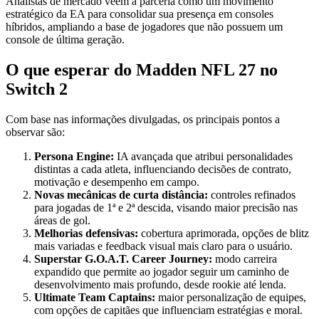
Analistas de mercado veem a parceria como um movimento
estratégico da EA para consolidar sua presença em consoles
híbridos, ampliando a base de jogadores que não possuem um
console de última geração.
O que esperar do Madden NFL 27 no
Switch 2
Com base nas informações divulgadas, os principais pontos a
observar são:
Persona Engine:
IA avançada que atribui personalidades
distintas a cada atleta, influenciando decisões de contrato,
motivação e desempenho em campo.
Novas mecânicas de curta distância:
controles refinados
para jogadas de 1ª e 2ª descida, visando maior precisão nas
áreas de gol.
Melhorias defensivas:
cobertura aprimorada, opções de blitz
mais variadas e feedback visual mais claro para o usuário.
Superstar G.O.A.T. Career Journey:
modo carreira
expandido que permite ao jogador seguir um caminho de
desenvolvimento mais profundo, desde rookie até lenda.
Ultimate Team Captains:
maior personalização de equipes,
com opções de capitães que influenciam estratégias e moral.