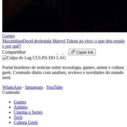
Games
MaximilianDood desinstala Marvel Tokon ao vivo: o que deu errado
e por quê?
Compartilhar
WhatsApp
Copiar link
CULPA
DO
LAG
Portal brasileiro de noticias sobre tecnologia, games, anime e cultura
geek. Conteudo diario com analises, reviews e novidades do mundo
nerd.
WhatsApp
·
Instagram
·
YouTube
Conteudo
Games
Animes
Cinema e Series
Tech
Cultura Geek