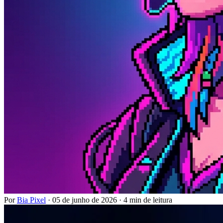
Por
Bia Pixel
·
05 de junho de 2026
·
4 min de leitura