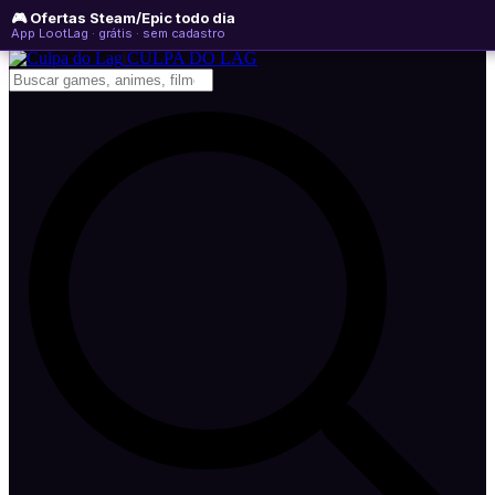
🎮 Ofertas Steam/Epic todo dia
domingo, 09 de agosto de 2026
WhatsApp
Instagram
YouTube
App LootLag · grátis · sem cadastro
Newsletter
CULPA
DO
LAG