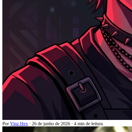
Por
Vinz Hex
·
26 de junho de 2026
·
4 min de leitura