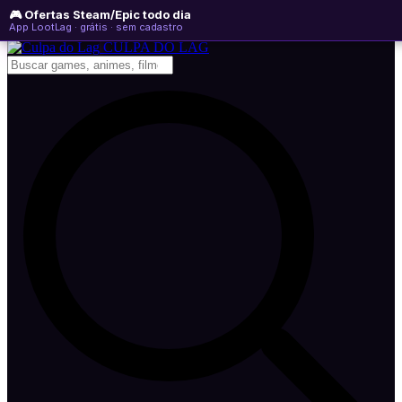
🎮 Ofertas Steam/Epic todo dia
sábado, 08 de agosto de 2026
WhatsApp
Instagram
YouTube
App LootLag · grátis · sem cadastro
Newsletter
CULPA
DO
LAG