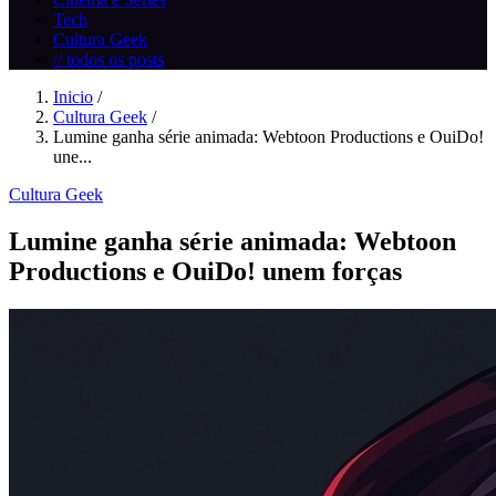
Tech
Cultura Geek
// todos os posts
Inicio
/
Cultura Geek
/
Lumine ganha série animada: Webtoon Productions e OuiDo!
une...
Cultura Geek
Lumine ganha série animada: Webtoon
Productions e OuiDo! unem forças