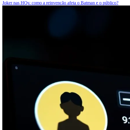
Joker nas HQs: como a reinvenção afeta o Batman e o público?