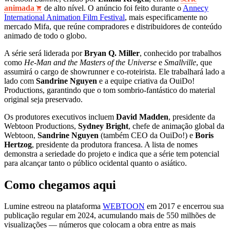
animada
de alto nível. O anúncio foi feito durante o
Annecy
International Animation Film Festival
, mais especificamente no
mercado Mifa, que reúne compradores e distribuidores de conteúdo
animado de todo o globo.
A série será liderada por
Bryan Q. Miller
, conhecido por trabalhos
como
He-Man and the Masters of the Universe
e
Smallville
, que
assumirá o cargo de showrunner e co‑roteirista. Ele trabalhará lado a
lado com
Sandrine Nguyen
e a equipe criativa da OuiDo!
Productions, garantindo que o tom sombrio‑fantástico do material
original seja preservado.
Os produtores executivos incluem
David Madden
, presidente da
Webtoon Productions,
Sydney Bright
, chefe de animação global da
Webtoon,
Sandrine Nguyen
(também CEO da OuiDo!) e
Boris
Hertzog
, presidente da produtora francesa. A lista de nomes
demonstra a seriedade do projeto e indica que a série tem potencial
para alcançar tanto o público ocidental quanto o asiático.
Como chegamos aqui
Lumine estreou na plataforma
WEBTOON
em 2017 e encerrou sua
publicação regular em 2024, acumulando mais de 550 milhões de
visualizações — números que colocam a obra entre as mais