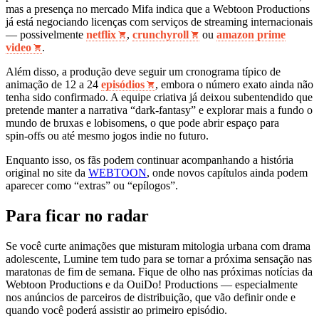
mas a presença no mercado Mifa indica que a Webtoon Productions
já está negociando licenças com serviços de streaming internacionais
— possivelmente
netflix
,
crunchyroll
ou
amazon prime
video
.
Além disso, a produção deve seguir um cronograma típico de
animação de 12 a 24
episódios
, embora o número exato ainda não
tenha sido confirmado. A equipe criativa já deixou subentendido que
pretende manter a narrativa “dark‑fantasy” e explorar mais a fundo o
mundo de bruxas e lobisomens, o que pode abrir espaço para
spin‑offs ou até mesmo jogos indie no futuro.
Enquanto isso, os fãs podem continuar acompanhando a história
original no site da
WEBTOON
, onde novos capítulos ainda podem
aparecer como “extras” ou “epílogos”.
Para ficar no radar
Se você curte animações que misturam mitologia urbana com drama
adolescente, Lumine tem tudo para se tornar a próxima sensação nas
maratonas de fim de semana. Fique de olho nas próximas notícias da
Webtoon Productions e da OuiDo! Productions — especialmente
nos anúncios de parceiros de distribuição, que vão definir onde e
quando você poderá assistir ao primeiro episódio.