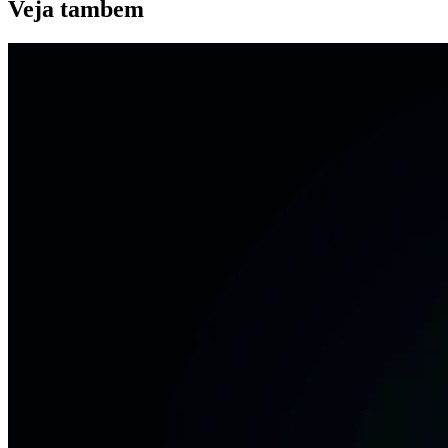
Veja
tambem