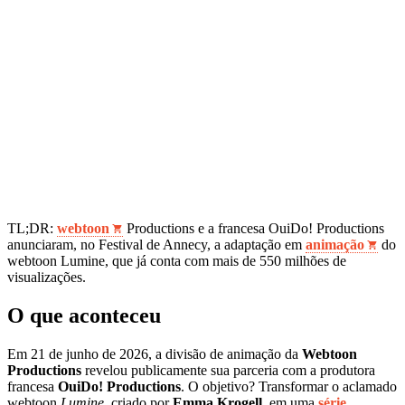
TL;DR:
webtoon
Productions e a francesa OuiDo! Productions
anunciaram, no Festival de Annecy, a adaptação em
animação
do
webtoon Lumine, que já conta com mais de 550 milhões de
visualizações.
O que aconteceu
Em 21 de junho de 2026, a divisão de animação da
Webtoon
Productions
revelou publicamente sua parceria com a produtora
francesa
OuiDo! Productions
. O objetivo? Transformar o aclamado
webtoon
Lumine
, criado por
Emma Krogell
, em uma
série